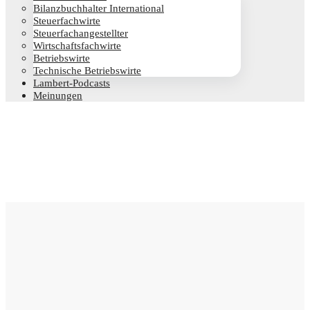
Bilanz­buch­hal­ter International
Steu­er­fach­wir­te
Steu­er­fach­an­ge­stell­ter
Wirt­schafts­fach­wir­te
Betriebs­wir­te
Tech­ni­sche Betriebswirte
Lam­­bert-Pod­­casts
Mei­nun­gen