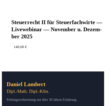
Steu­er­recht II für Steu­er­fach­wir­te —
Live­web­i­nar — Novem­ber u. Dezem­
ber 2025
140,00
€
Daniel Lambert
Dipl.-Math. Dipl.-Kfm.
Prüfungsvorbereitung mit über 30 Jahren Erfahrung