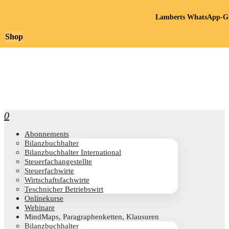
Lamberts WhatsApp-Gr
Shop
0
Abon­ne­ments
Bilanz­buch­hal­ter
Bilanz­buch­hal­ter International
Steu­er­fach­an­ge­stell­te
Steu­er­fach­wir­te
Wirt­schafts­fach­wir­te
Teschni­cher Betriebswirt
Online­kur­se
Web­i­na­re
Mind­Maps, Para­gra­phen­ket­ten, Klausuren
Bilanz­buch­hal­ter