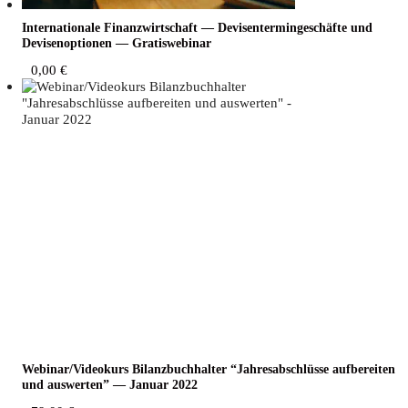
Inter­na­tio­na­le Finanz­wirt­schaft — Devi­sen­ter­min­ge­schäf­te und
Devi­sen­op­tio­nen — Gratiswebinar
0,00
€
Webinar/Videokurs Bilanz­buch­hal­ter “Jah­res­ab­schlüs­se auf­be­rei­ten
und aus­wer­ten” — Janu­ar 2022