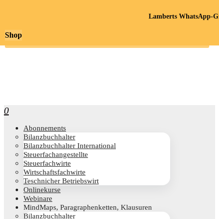
Lamberts WhatsApp-Gr
Shop
0
Abon­ne­ments
Bilanz­buch­hal­ter
Bilanz­buch­hal­ter International
Steu­er­fach­an­ge­stell­te
Steu­er­fach­wir­te
Wirt­schafts­fach­wir­te
Teschni­cher Betriebswirt
Online­kur­se
Web­i­na­re
Mind­Maps, Para­gra­phen­ket­ten, Klausuren
Bilanz­buch­hal­ter