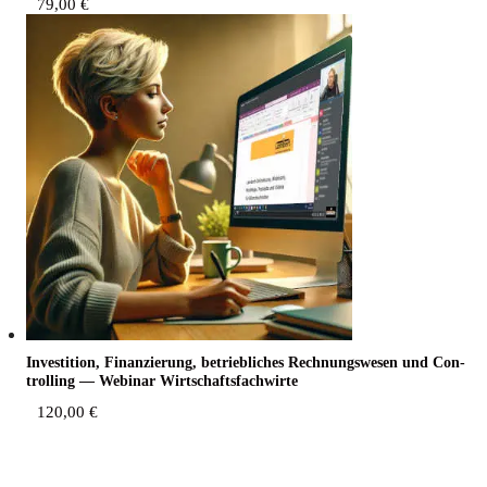
79,00
€
Inves­ti­ti­on, Finan­zie­rung, betrieb­li­ches Rech­nungs­we­sen und Con­
trol­ling — Web­i­nar Wirtschaftsfachwirte
120,00
€