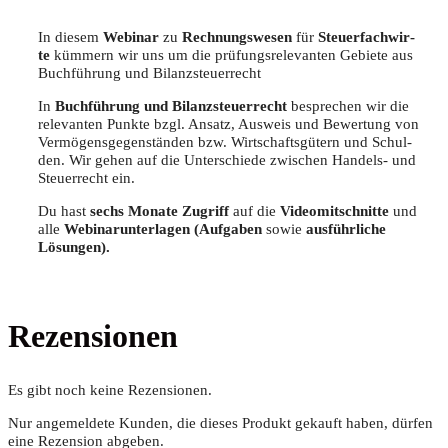
In die­sem
Web­i­nar
zu
Rech­nungs­we­sen
für
Steu­er­fach­wir­
te
küm­mern wir uns um die prü­fungs­re­le­van­ten Gebie­te aus
Buch­füh­rung und Bilanzsteuerrecht
In
Buch­füh­rung und Bilanz­steu­er­recht
bespre­chen wir die
rele­van­ten Punk­te bzgl. Ansatz, Aus­weis und Bewer­tung von
Ver­mö­gens­ge­gen­stän­den bzw. Wirt­schafts­gü­tern und Schul­
den. Wir gehen auf die Unter­schie­de zwi­schen Han­dels- und
Steu­er­recht ein.
Du hast
sechs Mona­te Zugriff
auf die
Video­mit­schnit­te
und
alle
Web­i­nar­un­ter­la­gen (Auf­ga­ben
sowie
aus­führ­li­che
Lösungen).
Rezensionen
Es gibt noch keine Rezensionen.
Nur angemeldete Kunden, die dieses Produkt gekauft haben, dürfen
eine Rezension abgeben.