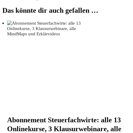
Das könnte dir auch gefallen …
Abon­ne­ment Steu­er­fach­wir­te: alle 13
Online­kur­se, 3 Klau­sur­web­i­na­re, alle