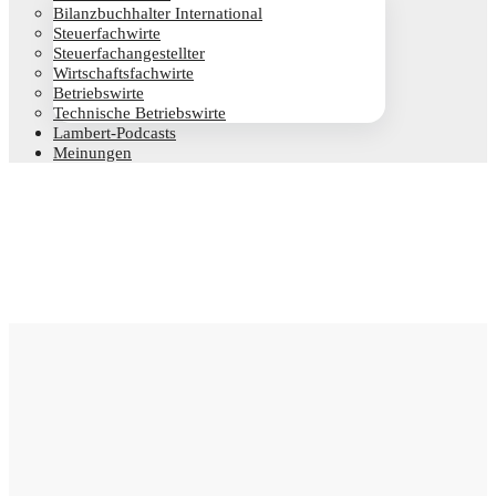
Bilanz­buch­hal­ter International
Steu­er­fach­wir­te
Steu­er­fach­an­ge­stell­ter
Wirt­schafts­fach­wir­te
Betriebs­wir­te
Tech­ni­sche Betriebswirte
Lam­­bert-Pod­­casts
Mei­nun­gen