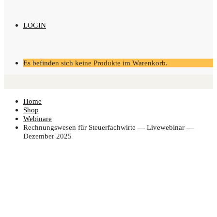
LOGIN
Es befinden sich keine Produkte im Warenkorb.
Home
Shop
Webinare
Rech­nungs­we­sen für Steu­er­fach­wir­te — Live­web­i­nar —
Dezem­ber 2025