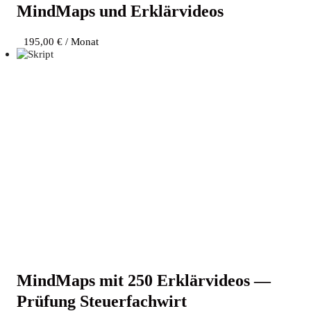
Mind­Maps und Erklärvideos
195,00
€
/ Monat
Mind­Maps mit 250 Erklär­vi­de­os —
Prü­fung Steuerfachwirt