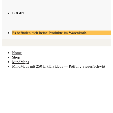
LOGIN
Es befinden sich keine Produkte im Warenkorb.
Home
Shop
MindMaps
Mind­Maps mit 250 Erklär­vi­de­os — Prü­fung Steuerfachwirt