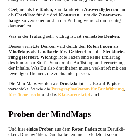
Geeig­net als
Leit­fa­den
, zum kon­kre­ten
Aus­wen­dig­ler­nen
und
als
Check­lis­te
für die drei
Klau­su­ren
– um die
Zusam­men­
hän­ge
zu ver­ste­hen und in der Prü­fung ver­netzt und rich­tig
darzustellen.
Was in der Prü­fung sehr wich­tig ist, ist
ver­netz­tes Den­ken
.
Die­ses ver­netz­te Den­ken wird durch den
Roten Faden
als
Mind­Maps
als
Land­kar­te fürs Gehirn
durch die
Struk­tu­rie­
rung geför­dert
.
Wich­tig
: Rote Fäden sind kei­ne Erklä­rung
des kon­kre­ten Stoffs. Son­dern die Auf­lis­tung und Ver­net­zung
der Inhal­te. Was Du also drauf­ha­ben musst, ver­knüpft mit den
jewei­li­gen The­men, die zuein­an­der passen.
Die Mind­Maps wer­den als
Druckskript
— also auf
Papier
—
ver­schickt. So wie die
Para­gra­phen­ket­ten für Buch­füh­rung
,
fürs Steu­er­recht
und das
Klau­su­ren­skript
auch.
Pro­ben der MindMaps
Und hier
eini­ge Pro­ben
aus dem
Roten Faden
zum Drauf­kli­
cken, Durch­wüh­len, Durch­ar­bei­ten und – viel­leicht sogar –