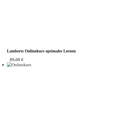
Lam­berts Online­kurs opti­ma­les Lernen
89,00
€