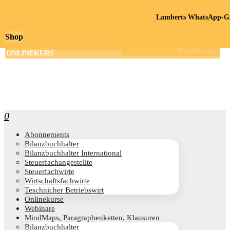
Lamberts WhatsApp-Gr
Shop
0
Abon­ne­ments
Bilanz­buch­hal­ter
Bilanz­buch­hal­ter International
Steu­er­fach­an­ge­stell­te
Steu­er­fach­wir­te
Wirt­schafts­fach­wir­te
Teschni­cher Betriebswirt
Online­kur­se
Web­i­na­re
Mind­Maps, Para­gra­phen­ket­ten, Klausuren
Bilanz­buch­hal­ter