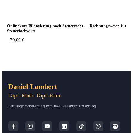
Online­kurs Bilan­zie­rung nach Steu­er­recht — Rech­nungs­we­sen für
Steuerfachwirte
79,00
€
Daniel Lambert
Dipl.-Math. Dipl.-Kfm.
Prüfungsvorbereitung mit über 30 Jahren Erfahrung