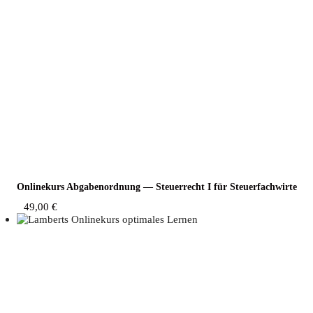
Online­kurs Abga­ben­ord­nung — Steu­er­recht I für Steuerfachwirte
49,00
€