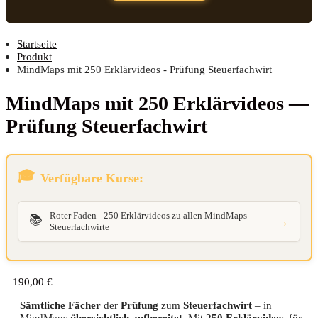
Startseite
Produkt
MindMaps mit 250 Erklärvideos - Prüfung Steuerfachwirt
Mind­Maps mit 250 Erklär­vi­de­os —
Prü­fung Steuerfachwirt
Verfügbare Kurse:
Roter Faden - 250 Erklärvideos zu allen MindMaps -
📚
→
Steuerfachwirte
190,00
€
Sämtliche Fächer
der
Prüfung
zum
Steuerfachwirt
– in
MindMaps
übersichtlich aufbereitet
. Mit
250 Erklärvideos
für