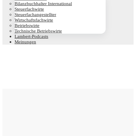
Bilanz­buch­hal­ter International
Steu­er­fach­wir­te
Steu­er­fach­an­ge­stell­ter
Wirt­schafts­fach­wir­te
Betriebs­wir­te
Tech­ni­sche Betriebswirte
Lam­­bert-Pod­­casts
Mei­nun­gen