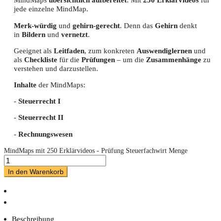
jede einzelne MindMap.
Merk-würdig
und
gehirn-gerecht
. Denn das
Gehirn
denkt
in
Bildern
und
vernetzt
.
Geeignet als
Leitfaden
, zum konkreten
Auswendiglernen
und
als
Checkliste
für die
Prüfungen
– um die
Zusammenhänge
zu
verstehen und darzustellen.
Inhalte
der MindMaps:
-
Steuerrecht
I
-
Steuerrecht II
-
Rechnungswesen
MindMaps mit 250 Erklärvideos - Prüfung Steuerfachwirt Menge
In den Warenkorb
Beschreibung