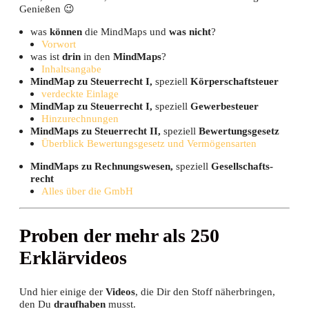
Genießen 😉
was
kön­nen
die Mind­Maps und
was nicht
?
Vor­wort
was ist
drin
in den
Mind­Maps
?
Inhalts­an­ga­be
Mind­Map zu Steu­er­recht I,
spe­zi­ell
Kör­per­schaft­steu­er
ver­deck­te Einlage
Mind­Map zu Steu­er­recht I,
spe­zi­ell
Gewer­be­steu­er
Hin­zu­rech­nun­gen
Mind­Maps zu Steu­er­recht II,
spe­zi­ell
Bewer­tungs­ge­setz
Über­blick Bewer­tungs­ge­setz und Vermögensarten
Mind­Maps zu Rech­nungs­we­sen,
spe­zi­ell
Gesell­schafts­
recht
Alles über die GmbH
Pro­ben der mehr als 250
Erklärvideos
Und hier eini­ge der
Vide­os
, die Dir den Stoff näher­brin­gen,
den Du
drauf­ha­ben
musst.