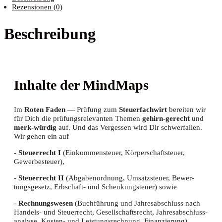
Rezensionen (0)
Beschreibung
Inhal­te der MindMaps
Im
Roten Faden
— Prü­fung zum
Steu­er­fach­wirt
berei­ten wir
für Dich die prü­fungs­re­le­van­ten The­men
gehirn-gerecht
und
merk-wür­dig
auf. Und das Ver­ges­sen wird Dir schwer­fal­len.
Wir gehen ein auf
-
Steu­er­recht I
(Ein­kom­men­steu­er, Kör­per­schaft­steu­er,
Gewerbesteuer),
-
Steu­er­recht II
(Abga­ben­ord­nung, Umsatz­steu­er, Bewer­
tungs­ge­setz, Erb­schaft- und Schen­kung­steu­er) sowie
-
Rech­nungs­we­sen
(Buch­füh­rung und Jah­res­ab­schluss nach
Han­dels- und Steu­er­recht, Gesell­schafts­recht, Jah­res­ab­schluss­
ana­ly­se, Kos­ten- und Leis­tungs­rech­nung, Finanzierung)