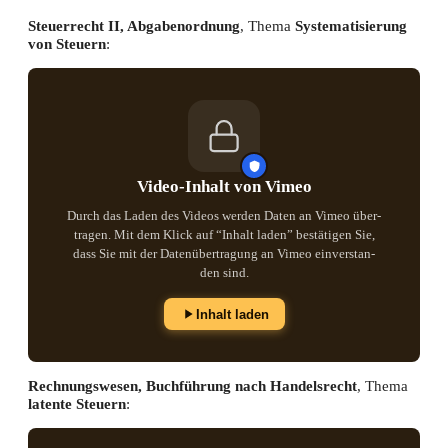
Steu­er­recht II, Abga­ben­ord­nung
, The­ma
Sys­te­ma­ti­sie­rung
von Steu­ern
:
Video-Inhalt von Vimeo
Durch das Laden des Vide­os wer­den Daten an Vimeo über­
tra­gen. Mit dem Klick auf “Inhalt laden” bestä­ti­gen Sie,
dass Sie mit der Daten­über­tra­gung an Vimeo ein­ver­stan­
den sind.
Inhalt laden
Rech­nungs­we­sen, Buch­füh­rung nach Han­dels­recht
, The­ma
laten­te Steu­ern
: