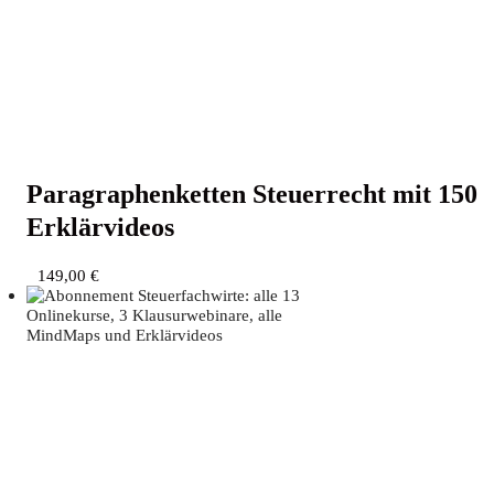
Para­gra­phen­ket­ten Steu­er­recht mit 150
Erklärvideos
149,00
€