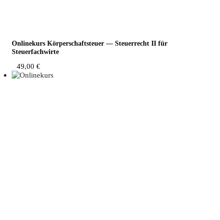
Online­kurs Kör­per­schaft­steu­er — Steu­er­recht II für
Steuerfachwirte
49,00
€