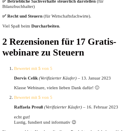
✅ Betrieb­li­che Sach­ver­hal­te steu­er­lich dar­stel­len
(für
Bilanzbuchhalter)
✅ Recht und Steu­ern
(für Wirt­schafts­fach­wir­te).
Viel Spaß beim
Durch­ar­bei­ten
.
2 Rezensionen für
17 Gra­tis­
web­i­na­re zu Steuern
Bewertet mit
5
von 5
Der­vis Celik
(Verifizierter Käufer)
–
13. Januar 2023
Klas­se Web­i­na­re, vie­len lie­ben Dank dafür! 🙂
Bewertet mit
5
von 5
Raf­fae­la Preuß
(Verifizierter Käufer)
–
16. Februar 2023
echt gut!
Lus­tig, fun­diert und informativ 😉