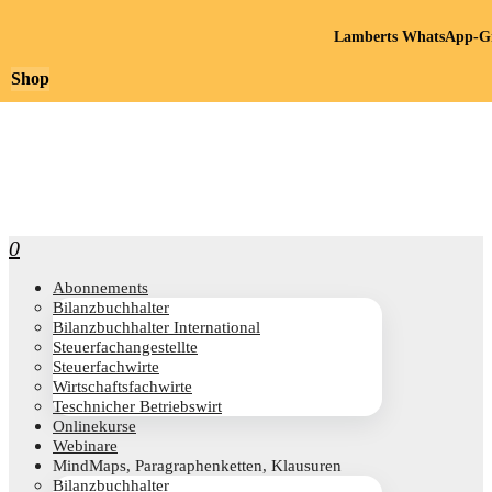
Lamberts WhatsApp-Gr
Shop
0
Abon­ne­ments
Bilanz­buch­hal­ter
Bilanz­buch­hal­ter International
Steu­er­fach­an­ge­stell­te
Steu­er­fach­wir­te
Wirt­schafts­fach­wir­te
Teschni­cher Betriebswirt
Online­kur­se
Web­i­na­re
Mind­Maps, Para­gra­phen­ket­ten, Klausuren
Bilanz­buch­hal­ter