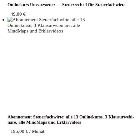
Online­kurs Umsatz­steu­er — Steu­er­recht I für Steuerfachwirte
49,00
€
Abon­ne­ment Steu­er­fach­wir­te: alle 13 Online­kur­se, 3 Klau­sur­web­i­
na­re, alle Mind­Maps und Erklärvideos
195,00
€
/ Monat