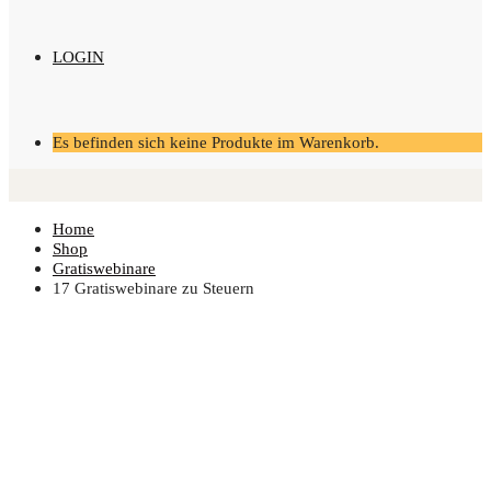
LOGIN
Es befinden sich keine Produkte im Warenkorb.
Home
Shop
Gratiswebinare
17 Gra­tis­web­i­na­re zu Steuern