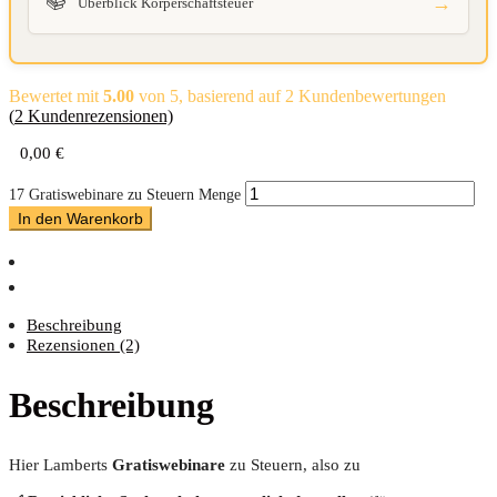
📚
→
Überblick Körperschaftsteuer
Bewertet mit
5.00
von 5, basierend auf
2
Kundenbewertungen
(
2
Kundenrezensionen)
0,00
€
17 Gratiswebinare zu Steuern Menge
In den Warenkorb
Beschreibung
Rezensionen (2)
Beschreibung
Hier Lam­berts
Gra­tis­web­i­na­re
zu Steu­ern, also zu