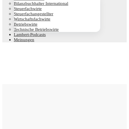
Bilanz­buch­hal­ter International
Steu­er­fach­wir­te
Steu­er­fach­an­ge­stell­ter
Wirt­schafts­fach­wir­te
Betriebs­wir­te
Tech­ni­sche Betriebswirte
Lam­­bert-Pod­­casts
Mei­nun­gen