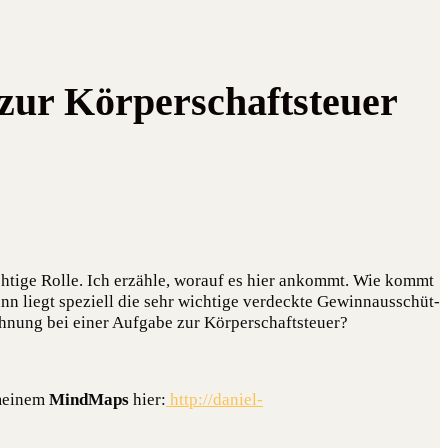
 zur Körperschaftsteuer
h­ti­ge Rol­le. Ich erzäh­le, wor­auf es hier ankommt. Wie kommt
ann liegt spe­zi­ell die sehr wich­ti­ge ver­deck­te Gewinn­aus­schüt­
rech­nung bei einer Auf­ga­be zur Körperschaftsteuer?
mei­nem
Mind­Maps
hier:
http://daniel-