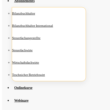
Abon­ne­ments
Bilanz­buch­hal­ter
Bilanz­buch­hal­ter International
Steu­er­fach­an­ge­stell­te
Steu­er­fach­wir­te
Wirt­schafts­fach­wir­te
Teschni­cher Betriebswirt
Online­kur­se
Web­i­na­re