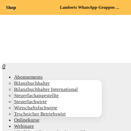
Shop
Lamberts WhatsApp-Gruppen ...
0
Abon­ne­ments
Bilanz­buch­hal­ter
Bilanz­buch­hal­ter International
Steu­er­fach­an­ge­stell­te
Steu­er­fach­wir­te
Wirt­schafts­fach­wir­te
Teschni­cher Betriebswirt
Online­kur­se
Web­i­na­re