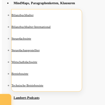
Mind­Maps, Para­gra­phen­ket­ten, Klausuren
Bilanz­buch­hal­ter
Bilanz­buch­hal­ter International
Steu­er­fach­wir­te
Steu­er­fach­an­ge­stell­ter
Wirt­schafts­fach­wir­te
Betriebs­wir­te
Tech­ni­sche Betriebswirte
Lam­­bert-Pod­­casts