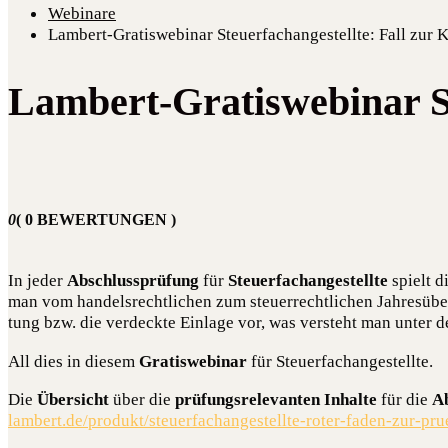
Webinare
Lambert-Gratiswebinar Steuerfachangestellte: Fall zur 
Lambert-Gratiswebinar St
0
( 0 BEWERTUNGEN )
In jeder
Abschluss­prü­fung
für
Steu­er­fach­an­ge­stell­te
spielt d
man vom han­dels­recht­li­chen zum steu­er­recht­li­chen Jah­res­über
tung bzw. die ver­deck­te Ein­la­ge vor, was ver­steht man unter d
All dies in die­sem
Gra­tis­web­i­nar
für Steu­er­fach­an­ge­stell­te.
Die
Über­sicht
über die
prü­fungs­re­le­van­ten Inhal­te
für die
Ab
lambert.de/produkt/steuerfachangestellte-roter-faden-zur-pr