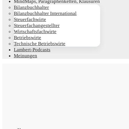
Mind­Maps, Para­gra­phen­ket­ten, Klausuren
Bilanz­buch­hal­ter
Bilanz­buch­hal­ter International
Steu­er­fach­wir­te
Steu­er­fach­an­ge­stell­ter
Wirt­schafts­fach­wir­te
Betriebs­wir­te
Tech­ni­sche Betriebswirte
Lam­­bert-Pod­­casts
Mei­nun­gen