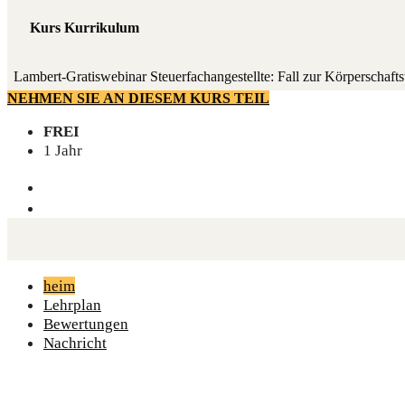
Kurs Kurrikulum
Lam­bert-Gra­tis­web­i­nar Steu­er­fach­an­ge­stell­te: Fall zur Körperschaft
NEHMEN SIE AN DIESEM KURS TEIL
FREI
1 Jahr
heim
Lehrplan
Bewertungen
Nachricht