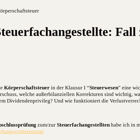
Körperschaftsteuer
euerfachangestellte: Fall
ie
Kör­per­schaft­steu­er
in der Klau­sur I “
Steu­er­we­sen
” eine wic
­schuss, wel­che außer­bi­lan­zi­el­len Kor­rek­tu­ren sind wich­tig, w
em Divi­den­den­pri­vi­leg? Und wie funk­tio­niert die Ver­lust­ver­
schluss­prü­fung
zum/zur
Steu­er­fach­an­ge­stell­ten
habe ich in 
uefungsvorbereitung/