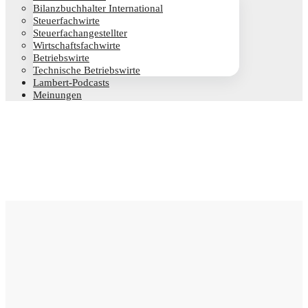
Bilanz­buch­hal­ter International
Steu­er­fach­wir­te
Steu­er­fach­an­ge­stell­ter
Wirt­schafts­fach­wir­te
Betriebs­wir­te
Tech­ni­sche Betriebswirte
Lam­­bert-Pod­­casts
Mei­nun­gen