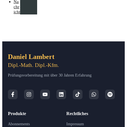
Na
chr
icht
Daniel Lambert
Dipl.-Math. Dipl.-Kfm.
Prüfungsvorbereitung mit über 30 Jahren Erfahrung
Produkte
Rechtliches
Abonnements
Impressum