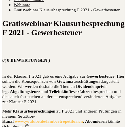
Webinare
Gratiswebinar Klausurbesprechung F 2021 - Gewerbesteuer
Gratiswebinar Klausurbesprechung
F 2021 - Gewerbesteuer
0
( 0 BEWERTUNGEN )
In der Klau­sur F 2021 gab es eine Auf­ga­be zur
Gewer­be­steu­er
. Hier
soll­ten die Kon­se­quen­zen von
Gewinn­aus­schüt­tun­gen
dar­ge­stellt
wer­den. Wir wer­den des­halb die The­men
Divi­den­den­pri­vi­
leg
,
Abgel­tung­s­teu­er
und
Teil­ein­künf­te­ver­fah­ren
bespre­chen und
dies auch fest­ma­chen an der — ent­spre­chend ver­än­der­ten Auf­ga­be
zur Klau­sur F 2021.
Mehr
Klau­sur­be­spre­chun­gen
zu F 2021 und ande­ren Prü­fun­gen in
mei­nem
You­Tube-
Kanal
www.youtube.de/lambertrepetitorien
.
Abon­nie­ren
könn­te
sich lohnen. 😉