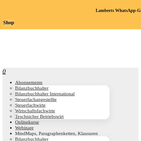
Lamberts WhatsApp-Gr
Shop
0
Abon­ne­ments
Bilanz­buch­hal­ter
Bilanz­buch­hal­ter International
Steu­er­fach­an­ge­stell­te
Steu­er­fach­wir­te
Wirt­schafts­fach­wir­te
Teschni­cher Betriebswirt
Online­kur­se
Web­i­na­re
Mind­Maps, Para­gra­phen­ket­ten, Klausuren
Bilanz­buch­hal­ter