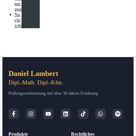
tun
gen
Na
chr
icht
Daniel Lambert
Dipl.-Math. Dipl.-Kfm.
Prüfungsvorbereitung mit über 30 Jahren Erfahrung
Produkte
Rechtliches