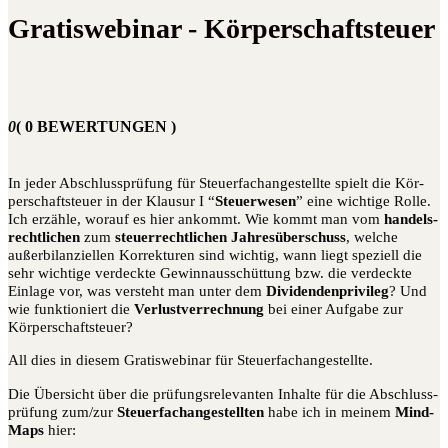
Gratiswebinar - Körperschaftsteuer
0
( 0 BEWERTUNGEN )
In jeder Abschluss­prü­fung für Steu­er­fach­an­ge­stell­te spielt die Kör­
per­schaft­steu­er in der Klau­sur I “
Steu­er­we­sen
” eine wich­ti­ge Rol­le.
Ich erzäh­le, wor­auf es hier ankommt. Wie kommt man vom
han­dels­
recht­li­chen
zum
steu­er­recht­li­chen
Jah­res­über­schuss
, wel­che
außer­bi­lan­zi­el­len Kor­rek­tu­ren sind wich­tig, wann liegt spe­zi­ell die
sehr wich­ti­ge ver­deck­te Gewinn­aus­schüt­tung bzw. die ver­deck­te
Ein­la­ge vor, was ver­steht man unter dem
Divi­den­den­pri­vi­leg
? Und
wie funk­tio­niert die
Ver­lust­ver­rech­nung
bei einer Auf­ga­be zur
Körperschaftsteuer?
All dies in die­sem Gra­tis­web­i­nar für Steuerfachangestellte.
Die Über­sicht über die prü­fungs­re­le­van­ten Inhal­te für die Abschluss­
prü­fung zum/zur
Steu­er­fach­an­ge­stell­ten
habe ich in mei­nem
Mind­
Maps
hier: