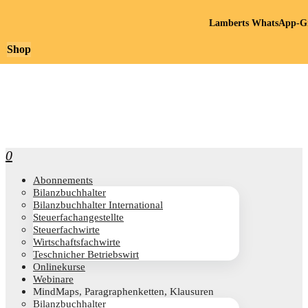
Lamberts WhatsApp-Gr
Shop
0
Abon­ne­ments
Bilanz­buch­hal­ter
Bilanz­buch­hal­ter International
Steu­er­fach­an­ge­stell­te
Steu­er­fach­wir­te
Wirt­schafts­fach­wir­te
Teschni­cher Betriebswirt
Online­kur­se
Web­i­na­re
Mind­Maps, Para­gra­phen­ket­ten, Klausuren
Bilanz­buch­hal­ter