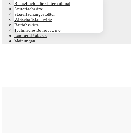
Bilanz­buch­hal­ter International
Steu­er­fach­wir­te
Steu­er­fach­an­ge­stell­ter
Wirt­schafts­fach­wir­te
Betriebs­wir­te
Tech­ni­sche Betriebswirte
Lam­­bert-Pod­­casts
Mei­nun­gen