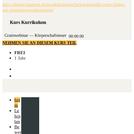
http://daniel-lambert.de/produkt/steuerfachangestellte-roter-faden-
zur-pruefungsvorbereitung/
Kurs Kurrikulum
Gra­tis­web­i­nar — Körperschaftsteuer
00:00:00
NEHMEN SIE AN DIESEM KURS TEIL
FREI
1 Jahr
hei
m
Le
hrp
lan
Be
wer