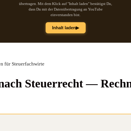
übertragen. Mit dem Klick auf "Inhalt laden" bestätigst Du,
dass Du mit der Datenübertragung an YouTube
einverstanden bist.
▶
Inhalt laden
n für Steuerfachwirte
 nach Steu­er­recht — Rech­