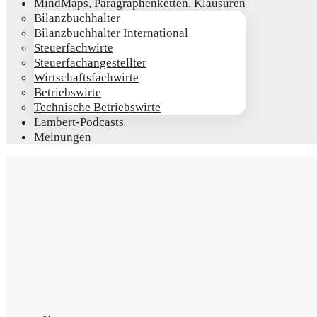
Mind­Maps, Para­gra­phen­ket­ten, Klausuren
Bilanz­buch­hal­ter
Bilanz­buch­hal­ter International
Steu­er­fach­wir­te
Steu­er­fach­an­ge­stell­ter
Wirt­schafts­fach­wir­te
Betriebs­wir­te
Tech­ni­sche Betriebswirte
Lam­­bert-Pod­­casts
Mei­nun­gen