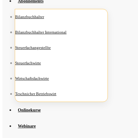
Abon­ne­ments
Bilanz­buch­hal­ter
Bilanz­buch­hal­ter International
Steu­er­fach­an­ge­stell­te
Steu­er­fach­wir­te
Wirt­schafts­fach­wir­te
Teschni­cher Betriebswirt
Online­kur­se
Web­i­na­re