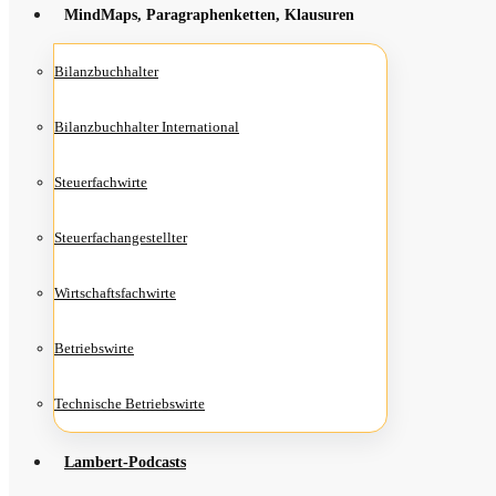
Mind­Maps, Para­gra­phen­ket­ten, Klausuren
Bilanz­buch­hal­ter
Bilanz­buch­hal­ter International
Steu­er­fach­wir­te
Steu­er­fach­an­ge­stell­ter
Wirt­schafts­fach­wir­te
Betriebs­wir­te
Tech­ni­sche Betriebswirte
Lam­­bert-Pod­­casts