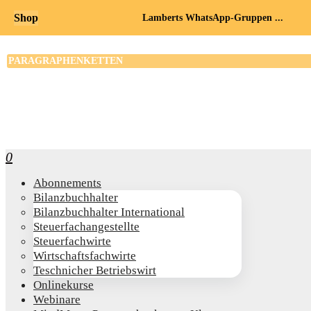
Shop
Lamberts WhatsApp-Gruppen ...
0
Abon­ne­ments
Bilanz­buch­hal­ter
Bilanz­buch­hal­ter International
Steu­er­fach­an­ge­stell­te
Steu­er­fach­wir­te
Wirt­schafts­fach­wir­te
Teschni­cher Betriebswirt
Online­kur­se
Web­i­na­re