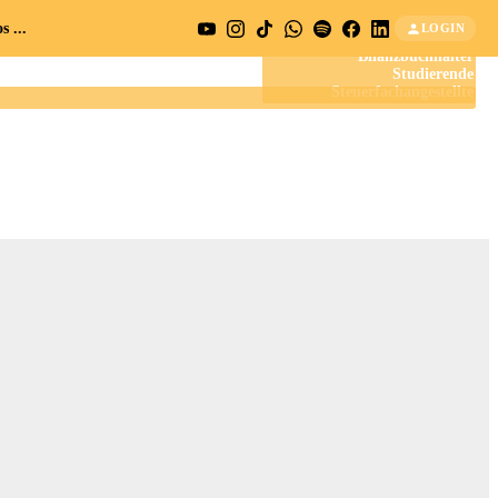
 ...
LOGIN