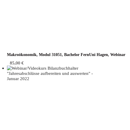
Makro­öko­no­mik, Modul 31051, Bache­lor Fern­Uni Hagen, Webinar
85,00
€