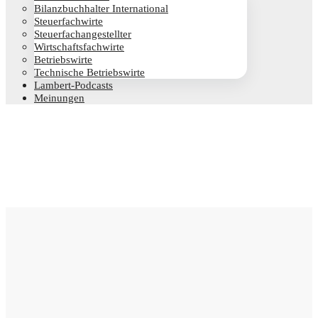
Bilanz­buch­hal­ter International
Steu­er­fach­wir­te
Steu­er­fach­an­ge­stell­ter
Wirt­schafts­fach­wir­te
Betriebs­wir­te
Tech­ni­sche Betriebswirte
Lam­­bert-Pod­­casts
Mei­nun­gen