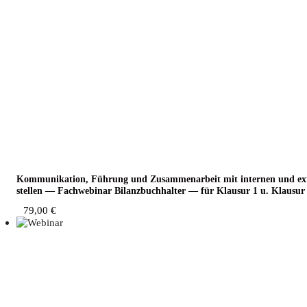
Kom­mu­ni­ka­ti­on, Füh­rung und Zusam­men­ar­beit mit inter­nen und ext
stel­len — Fach­web­i­nar Bilanz­buch­hal­ter — für Klau­sur 1 u. Klau­sur
79,00
€