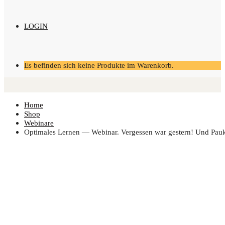
LOGIN
Es befinden sich keine Produkte im Warenkorb.
Home
Shop
Webinare
Opti­ma­les Ler­nen — Web­i­nar. Ver­ges­sen war ges­tern! Und Pa