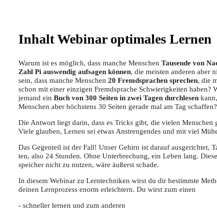
Inhalt Web­i­nar opti­ma­les Lernen
War­um ist es mög­lich, dass man­che Men­schen
Tau­sen­de von Nac
Zahl Pi aus­wen­dig auf­sa­gen kön­nen
, die meis­ten ande­ren aber 
sein, dass man­che Men­schen
20 Fremd­spra­chen spre­chen
, die 
schon mit einer ein­zi­gen Fremd­spra­che Schwie­rig­kei­ten haben? W
jemand ein
Buch von 300 Sei­ten in zwei Tagen durch­le­sen
kann, 
Men­schen aber höchs­tens 30 Sei­ten gera­de mal am Tag schaffen?
Die Ant­wort liegt dar­in, dass es Tricks gibt, die vie­len Men­schen
Vie­le glau­ben, Ler­nen sei etwas Anstren­gen­des und mit viel Mü
Das Gegen­teil ist der Fall! Unser Gehirn ist dar­auf aus­ge­rich­tet,
ten, also 24 Stun­den. Ohne Unter­bre­chung, ein Leben lang. Die­s
spei­cher nicht zu nut­zen, wäre äußerst schade.
In die­sem Web­i­nar zu Lern­tech­ni­ken wirst du dir bestimm­te Meth
dei­nen Lern­pro­zess enorm erleich­tern. Du wirst zum einen
- schnel­ler ler­nen und zum anderen