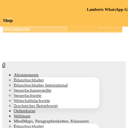
Lamberts WhatsApp-Gr
Shop
0
Abon­ne­ments
Bilanz­buch­hal­ter
Bilanz­buch­hal­ter International
Steu­er­fach­an­ge­stell­te
Steu­er­fach­wir­te
Wirt­schafts­fach­wir­te
Teschni­cher Betriebswirt
Online­kur­se
Web­i­na­re
Mind­Maps, Para­gra­phen­ket­ten, Klausuren
Bilanz­buch­hal­ter