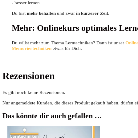
- bes­ser lernen.
Du bist
mehr behal­ten
und zwar
in kür­ze­rer Zeit
.
Mehr: Online­kurs opti­ma­les Ler
Du willst mehr zum The­ma Lern­tech­ni­ken? Dann ist unser
Online
Memo­rier­tech­ni­ken
etwas für Dich.
Rezensionen
Es gibt noch keine Rezensionen.
Nur angemeldete Kunden, die dieses Produkt gekauft haben, dürfen e
Das könnte dir auch gefallen …