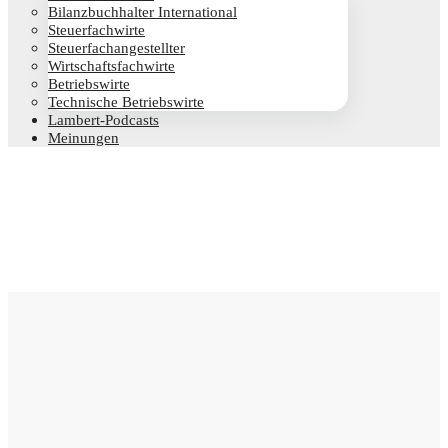
Bilanz­buch­hal­ter International
Steu­er­fach­wir­te
Steu­er­fach­an­ge­stell­ter
Wirt­schafts­fach­wir­te
Betriebs­wir­te
Tech­ni­sche Betriebswirte
Lam­­bert-Pod­­casts
Mei­nun­gen