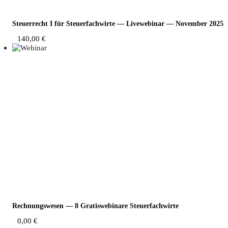
Steu­er­recht I für Steu­er­fach­wir­te — Live­web­i­nar — Novem­ber 2025
140,00
€
Rech­nungs­we­sen — 8 Gra­tis­web­i­na­re Steuerfachwirte
0,00
€