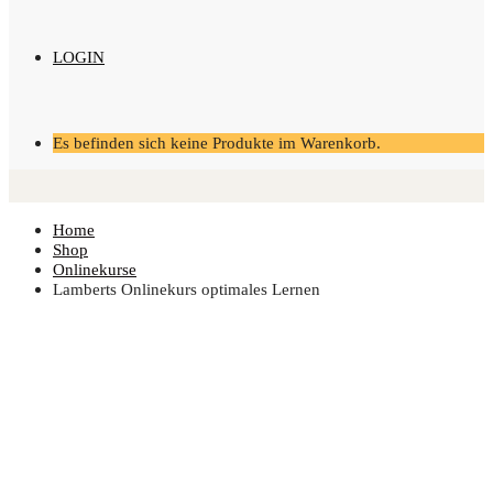
LOGIN
Es befinden sich keine Produkte im Warenkorb.
Home
Shop
Onlinekurse
Lam­berts Online­kurs opti­ma­les Lernen