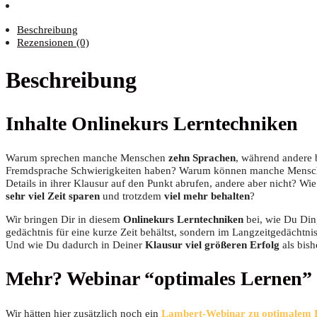
Beschreibung
Rezensionen (0)
Beschreibung
Inhal­te Online­kurs Lerntechniken
War­um spre­chen man­che Men­schen
zehn Spra­chen
, wäh­rend ande­re 
Fremd­spra­che Schwie­rig­kei­ten haben? War­um kön­nen man­che Men­sch
Details in ihrer Klau­sur auf den Punkt abru­fen, ande­re aber nicht? W
sehr viel Zeit spa­ren
und trotz­dem
viel mehr behal­ten
?
Wir brin­gen Dir in die­sem
Online­kurs Lern­tech­ni­ken
bei, wie Du Din­
ge­dächt­nis für eine kur­ze Zeit behältst, son­dern im Lang­zeit­ge­dächt­ni
Und wie Du dadurch in Dei­ner
Klau­sur viel grö­ße­ren Erfolg
als bis­
Mehr? Web­i­nar “opti­ma­les Lernen”
Wir hät­ten hier zusätz­lich noch ein
Lam­bert-Web­i­nar zu opti­ma­lem 