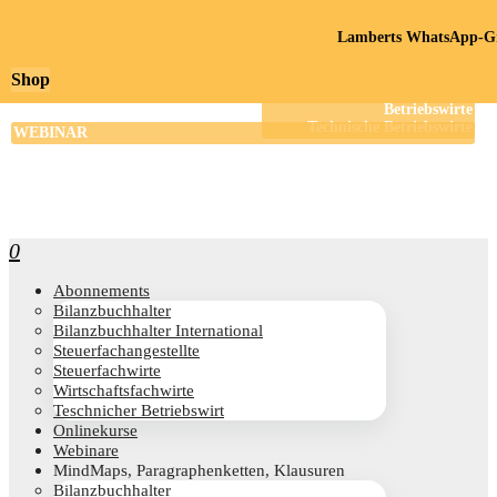
Lamberts WhatsApp-Gr
Shop
0
Abon­ne­ments
Bilanz­buch­hal­ter
Bilanz­buch­hal­ter International
Steu­er­fach­an­ge­stell­te
Steu­er­fach­wir­te
Wirt­schafts­fach­wir­te
Teschni­cher Betriebswirt
Online­kur­se
Web­i­na­re
Mind­Maps, Para­gra­phen­ket­ten, Klausuren
Bilanz­buch­hal­ter