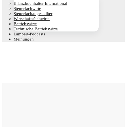
Bilanz­buch­hal­ter International
Steu­er­fach­wir­te
Steu­er­fach­an­ge­stell­ter
Wirt­schafts­fach­wir­te
Betriebs­wir­te
Tech­ni­sche Betriebswirte
Lam­­bert-Pod­­casts
Mei­nun­gen