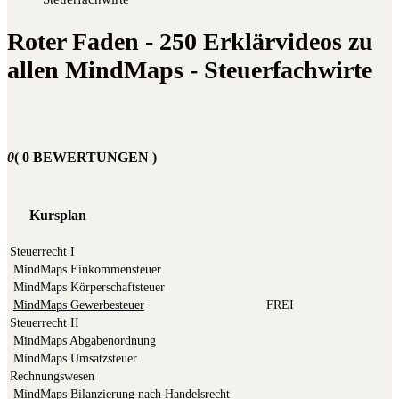
Roter Faden - 250 Erklärvideos zu
allen MindMaps - Steuerfachwirte
0
( 0 BEWERTUNGEN )
Kursplan
Steuerrecht I
Mind­Maps Einkommensteuer
Mind­Maps Körperschaftsteuer
Mind­Maps Gewerbesteuer
FREI
Steuerrecht II
Mind­Maps Abgabenordnung
Mind­Maps Umsatzsteuer
Rechnungswesen
Mind­Maps Bilan­zie­rung nach Handelsrecht