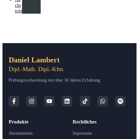
chr
icht
Daniel Lambert
Dipl.-Math. Dipl.-Kfm.
Prüfungsvorbereitung mit über 30 Jahren Erfahrung
Produkte
Rechtliches
Abonnements
Impressum