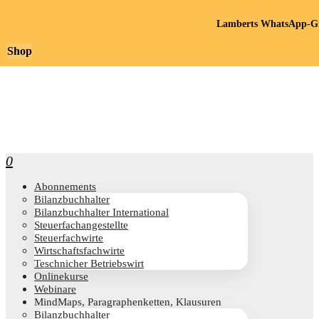
Lamberts WhatsApp-Gr
Shop
0
Abon­ne­ments
Bilanz­buch­hal­ter
Bilanz­buch­hal­ter International
Steu­er­fach­an­ge­stell­te
Steu­er­fach­wir­te
Wirt­schafts­fach­wir­te
Teschni­cher Betriebswirt
Online­kur­se
Web­i­na­re
Mind­Maps, Para­gra­phen­ket­ten, Klausuren
Bilanz­buch­hal­ter