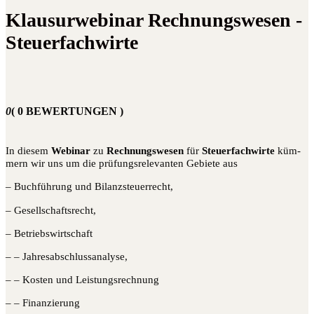
Klausurwebinar Rechnungswesen -
Steuerfachwirte
0
( 0 BEWERTUNGEN )
In die­sem
Web­i­nar
zu
Rech­nungs­we­sen
für
Steu­er­fach­wir­te
küm­
mern wir uns um die prü­fungs­re­le­van­ten Gebie­te aus
– Buch­füh­rung und Bilanzsteuerrecht,
– Gesell­schafts­recht,
– Betriebs­wirt­schaft
– – Jahresabschlussanalyse,
– – Kos­ten und Leistungsrechnung
– – Finanzierung