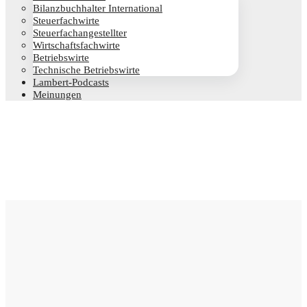
Bilanz­buch­hal­ter International
Steu­er­fach­wir­te
Steu­er­fach­an­ge­stell­ter
Wirt­schafts­fach­wir­te
Betriebs­wir­te
Tech­ni­sche Betriebswirte
Lam­­bert-Pod­­casts
Mei­nun­gen