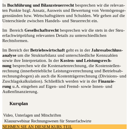
In
Buch­füh­rung und Bilanz­steu­er­recht
bespre­chen wir die rele­van­
ten Punk­te bzgl. Ansatz, Aus­weis und Bewer­tung von Ver­mö­gens­ge­
gen­stän­den bzw. Wirt­schafts­gü­tern und Schul­den. Wir gehen auf die
Unter­schie­de zwi­schen Han­dels- und Steu­er­recht ein.
Im Bereich
Gesell­schafts­recht
bespre­chen wir die stets in der Steu­
er­fach­wirt­prü­fung rele­van­ten Details zu unter­schied­li­chen
Rechtsformen.
Im Bereich der
Betriebs­wirt­schaft
geht es in der
Jah­res­ab­schluss­
ana­ly­se
um die Struk­tur­bi­lanz und unter­schied­li­che Kenn­zah­len
sowie ihre Inter­pre­ta­ti­on. In der
Kos­ten- und Leis­tungs­rech­
nung
bespre­chen wir die Kos­ten­ar­ten­rech­nung, die Kos­ten­stel­len­
rech­nung (inner­be­trieb­li­che Leis­tungs­ver­rech­nung und Betriebs­ab­
rech­nungs­bo­gen) als auch die Kos­ten­trä­ger­rech­nung (Divi­si­ons- und
Zuschlags­kal­ku­la­ti­on). Schließ­lich wer­den wir in der
Finan­zie­
rung
u.A. ein­ge­hen auf Eigen- und Fremd- sowie Innen- und
Außenfinanzierung.
Kursplan
Video, Unterlagen und Mitschriften
Klau­sur­web­i­nar Rech­nungs­we­sen für Steuerfachwirte
NEHMEN SIE AN DIESEM KURS TEIL