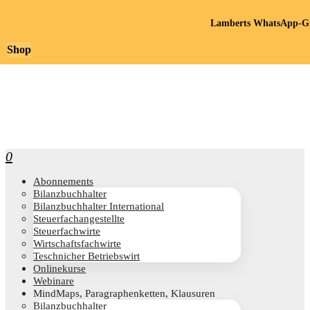
Lamberts WhatsApp-Gr
Shop
0
Abon­ne­ments
Bilanz­buch­hal­ter
Bilanz­buch­hal­ter International
Steu­er­fach­an­ge­stell­te
Steu­er­fach­wir­te
Wirt­schafts­fach­wir­te
Teschni­cher Betriebswirt
Online­kur­se
Web­i­na­re
Mind­Maps, Para­gra­phen­ket­ten, Klausuren
Bilanz­buch­hal­ter