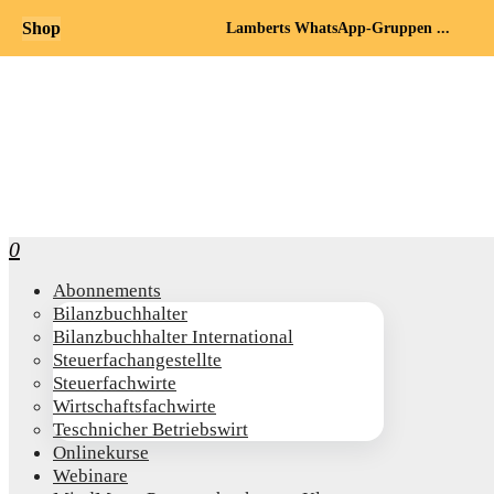
Shop
Lamberts WhatsApp-Gruppen ...
0
Abon­ne­ments
Bilanz­buch­hal­ter
Bilanz­buch­hal­ter International
Steu­er­fach­an­ge­stell­te
Steu­er­fach­wir­te
Wirt­schafts­fach­wir­te
Teschni­cher Betriebswirt
Online­kur­se
Web­i­na­re