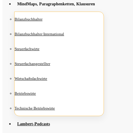
Mind­Maps, Para­gra­phen­ket­ten, Klausuren
Bilanz­buch­hal­ter
Bilanz­buch­hal­ter International
Steu­er­fach­wir­te
Steu­er­fach­an­ge­stell­ter
Wirt­schafts­fach­wir­te
Betriebs­wir­te
Tech­ni­sche Betriebswirte
Lam­­bert-Pod­­casts