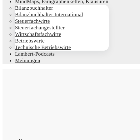
Mind­Maps, Para­gra­phen­ket­ten, Klausuren
Bilanz­buch­hal­ter
Bilanz­buch­hal­ter International
Steu­er­fach­wir­te
Steu­er­fach­an­ge­stell­ter
Wirt­schafts­fach­wir­te
Betriebs­wir­te
Tech­ni­sche Betriebswirte
Lam­­bert-Pod­­casts
Mei­nun­gen