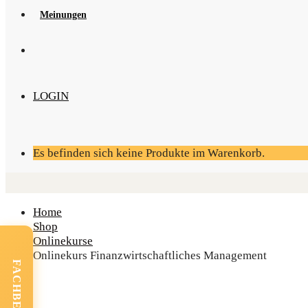
Mei­nun­gen
LOGIN
Es befinden sich keine Produkte im Warenkorb.
Home
Shop
Onlinekurse
Online­kurs Finanz­wirt­schaft­li­ches Management