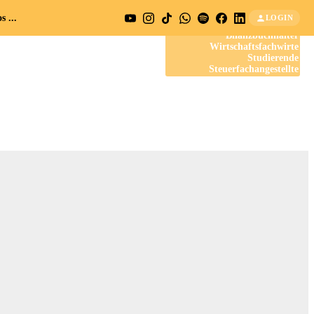
 ...
LOGIN