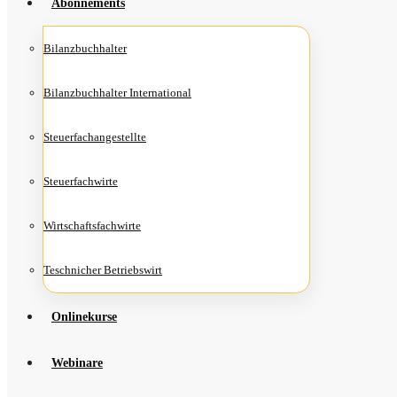
Abon­ne­ments
Bilanz­buch­hal­ter
Bilanz­buch­hal­ter International
Steu­er­fach­an­ge­stell­te
Steu­er­fach­wir­te
Wirt­schafts­fach­wir­te
Teschni­cher Betriebswirt
Online­kur­se
Web­i­na­re