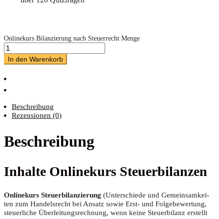
Onlinekurs Bilanzierung nach Steuerrecht Menge
In den Warenkorb
Beschreibung
Rezensionen (0)
Beschreibung
Inhal­te Online­kurs Steuerbilanzen
Online­kurs Steu­er­bi­lan­zie­rung
(Unter­schie­de und Gemein­sam­kei­
ten zum Han­dels­recht bei Ansatz sowie Erst- und Fol­ge­be­wer­tung,
steu­er­li­che Über­lei­tungs­rech­nung, wenn kei­ne Steu­er­bi­lanz erstellt