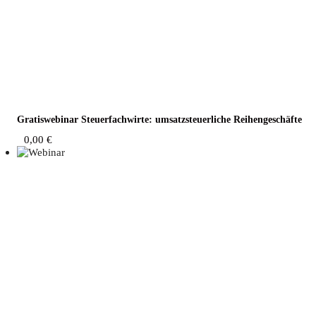
Gra­tis­web­i­nar Steu­er­fach­wir­te: umsatz­steu­er­li­che Reihengeschäfte
0,00
€