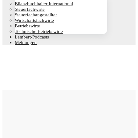
Bilanz­buch­hal­ter International
Steu­er­fach­wir­te
Steu­er­fach­an­ge­stell­ter
Wirt­schafts­fach­wir­te
Betriebs­wir­te
Tech­ni­sche Betriebswirte
Lam­­bert-Pod­­casts
Mei­nun­gen