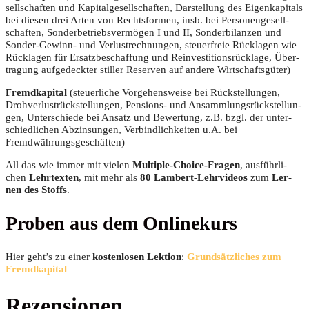
sell­schaf­ten und Kapi­tal­ge­sell­schaf­ten, Dar­stel­lung des Eigen­ka­pi­tals
bei die­sen drei Arten von Rechts­for­men, insb. bei Per­so­nen­ge­sell­
schaf­ten, Son­der­be­triebs­ver­mö­gen I und II, Son­der­bi­lan­zen und
Son­der-Gewinn- und Ver­lust­rech­nun­gen, steu­er­freie Rück­la­gen wie
Rück­la­gen für Ersatz­be­schaf­fung und Reinves­ti­ti­ons­rück­la­ge, Über­
tra­gung auf­ge­deck­ter stil­ler Reser­ven auf ande­re Wirtschaftsgüter)
Fremd­ka­pi­tal
(steu­er­li­che Vor­ge­hens­wei­se bei Rück­stel­lun­gen,
Droh­ver­lust­rück­stel­lun­gen, Pen­si­ons- und Ansamm­lungs­rück­stel­lun­
gen, Unter­schie­de bei Ansatz und Bewer­tung, z.B. bzgl. der unter­
schied­li­chen Abzin­sun­gen, Ver­bind­lich­kei­ten u.A. bei
Fremdwährungsgeschäften)
All das wie immer mit vie­len
Mul­ti­ple-Choice-Fra­gen
, aus­führ­li­
chen
Lehr­tex­ten
, mit mehr als
80 Lam­bert-Lehr­vi­de­os
zum
Ler­
nen des Stoffs
.
Pro­ben aus dem Onlinekurs
Hier geht’s zu einer
kos­ten­lo­sen Lek­ti­on
:
Grund­sätz­li­ches zum
Fremdkapital
Rezensionen