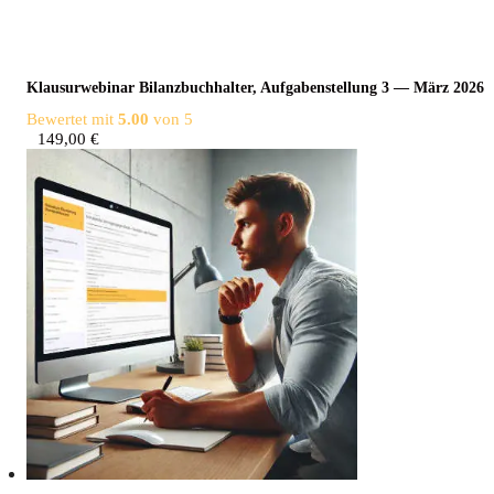
Klau­sur­web­i­nar Bilanz­buch­hal­ter, Auf­ga­ben­stel­lung 3 — März 2026
Bewertet mit
5.00
von 5
149,00
€