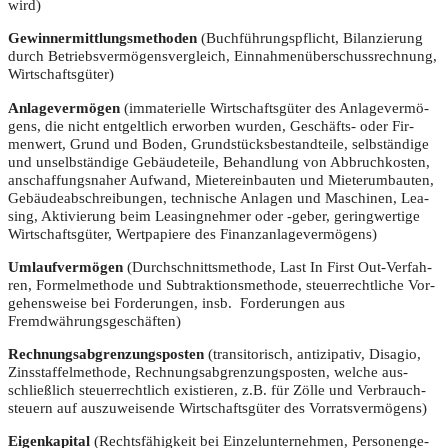
wird)
Gewinn­ermitt­lungs­me­tho­den
(Buch­füh­rungs­pflicht, Bilan­zie­rung
durch Betriebs­ver­mö­gens­ver­gleich, Ein­nah­men­über­schuss­rech­nung,
Wirtschaftsgüter)
Anla­ge­ver­mö­gen
(imma­te­ri­el­le Wirt­schafts­gü­ter des Anla­ge­ver­mö­
gens, die nicht ent­gelt­lich erwor­ben wur­den, Geschäfts- oder Fir­
men­wert, Grund und Boden, Grund­stücks­be­stand­tei­le, selb­stän­di­ge
und unselb­stän­di­ge Gebäu­de­tei­le, Behand­lung von Abbruch­kos­ten,
anschaf­fungs­na­her Auf­wand, Mie­ter­ein­bau­ten und Mie­ter­um­bau­ten,
Gebäu­de­ab­schrei­bun­gen, tech­ni­sche Anla­gen und Maschi­nen, Lea­
sing, Akti­vie­rung beim Lea­sing­neh­mer oder ‑geber, gering­wer­ti­ge
Wirt­schafts­gü­ter, Wert­pa­pie­re des Finanzanlagevermögens)
Umlauf­ver­mö­gen
(Durch­schnitts­me­tho­de, Last In First Out-Ver­fah­
ren, For­mel­me­tho­de und Sub­trak­ti­ons­me­tho­de, steu­er­recht­li­che Vor­
ge­hens­wei­se bei For­de­run­gen, insb. For­de­run­gen aus
Fremdwährungsgeschäften)
Rech­nungs­ab­gren­zungs­pos­ten
(tran­si­to­risch, anti­zi­pa­tiv, Dis­agio,
Zins­staf­fel­me­tho­de, Rech­nungs­ab­gren­zungs­pos­ten, wel­che aus­
schließ­lich steu­er­recht­lich exis­tie­ren, z.B. für Zöl­le und Ver­brauch­
steu­ern auf aus­zu­wei­sen­de Wirt­schafts­gü­ter des Vorratsvermögens)
Eigen­ka­pi­tal
(Rechts­fä­hig­keit bei Ein­zel­un­ter­neh­men, Per­so­nen­ge­