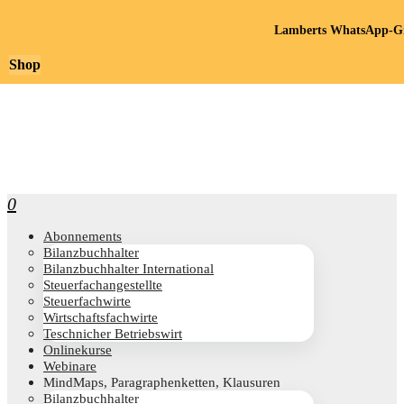
Lamberts WhatsApp-Gr
Shop
0
Abon­ne­ments
Bilanz­buch­hal­ter
Bilanz­buch­hal­ter International
Steu­er­fach­an­ge­stell­te
Steu­er­fach­wir­te
Wirt­schafts­fach­wir­te
Teschni­cher Betriebswirt
Online­kur­se
Web­i­na­re
Mind­Maps, Para­gra­phen­ket­ten, Klausuren
Bilanz­buch­hal­ter