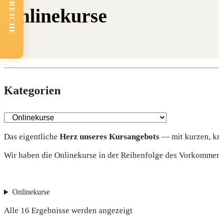
FACHBEREICHE
Onlinekurse
Kate­go­rien
Das eigent­li­che
Herz unse­res Kurs­an­ge­bots
— mit kur­zen, k
Wir haben die Online­kur­se in der Rei­hen­fol­ge des Vor­kom­mens
Onlinekurse
Alle 16 Ergebnisse werden angezeigt