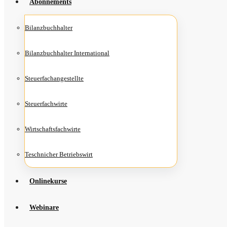
Abon­ne­ments
Bilanz­buch­hal­ter
Bilanz­buch­hal­ter International
Steu­er­fach­an­ge­stell­te
Steu­er­fach­wir­te
Wirt­schafts­fach­wir­te
Teschni­cher Betriebswirt
Online­kur­se
Web­i­na­re