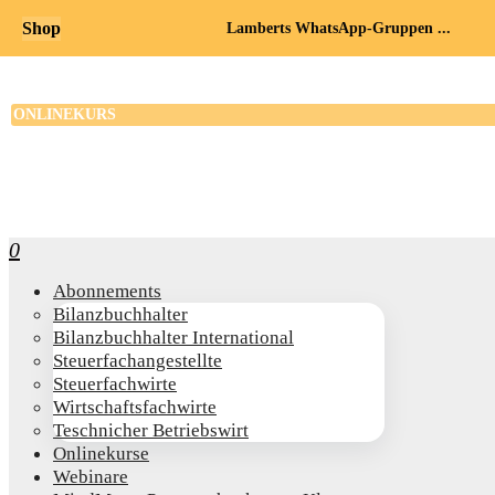
Shop
Lamberts WhatsApp-Gruppen ...
0
Abon­ne­ments
Bilanz­buch­hal­ter
Bilanz­buch­hal­ter International
Steu­er­fach­an­ge­stell­te
Steu­er­fach­wir­te
Wirt­schafts­fach­wir­te
Teschni­cher Betriebswirt
Online­kur­se
Web­i­na­re