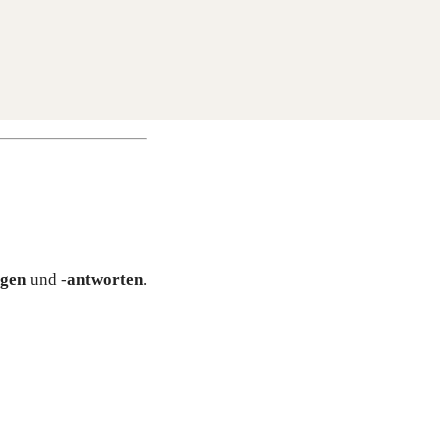
­gen
und -
ant­wor­ten
.