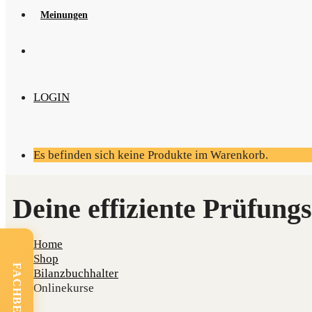
Mei­nun­gen
LOGIN
Es befinden sich keine Produkte im Warenkorb.
Home
Shop
Bilanzbuchhalter
Onlinekurse