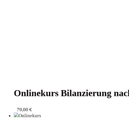
Online­kurs Bilan­zie­rung na
79,00
€