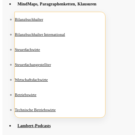
Mind­Maps, Para­gra­phen­ket­ten, Klausuren
Bilanz­buch­hal­ter
Bilanz­buch­hal­ter International
Steu­er­fach­wir­te
Steu­er­fach­an­ge­stell­ter
Wirt­schafts­fach­wir­te
Betriebs­wir­te
Tech­ni­sche Betriebswirte
Lam­­bert-Pod­­casts