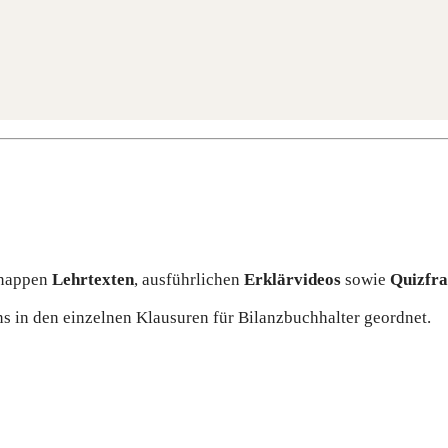
nap­pen
Lehr­tex­ten
, aus­führ­li­chen
Erklär­vi­de­os
sowie
Quiz­fra
 in den ein­zel­nen Klau­su­ren für Bilanz­buch­hal­ter geordnet.