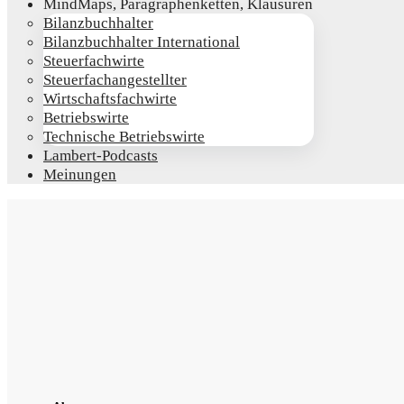
Mind­Maps, Para­gra­phen­ket­ten, Klausuren
Bilanz­buch­hal­ter
Bilanz­buch­hal­ter International
Steu­er­fach­wir­te
Steu­er­fach­an­ge­stell­ter
Wirt­schafts­fach­wir­te
Betriebs­wir­te
Tech­ni­sche Betriebswirte
Lam­­bert-Pod­­casts
Mei­nun­gen