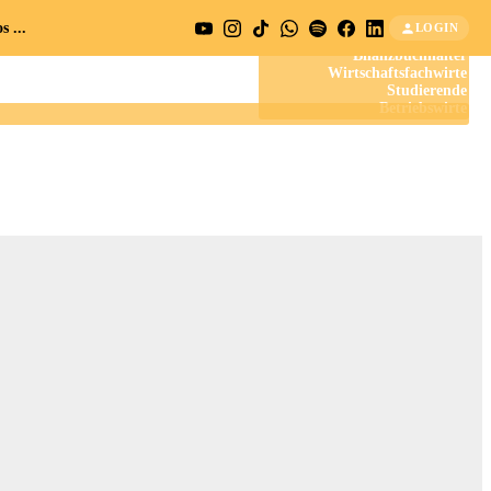
 ...
LOGIN