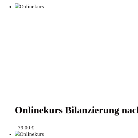
Online­kurs Bilan­zie­rung na
79,00
€