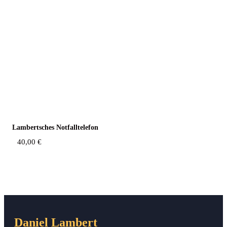
Lam­bert­sches Notfalltelefon
40,00
€
Daniel Lambert