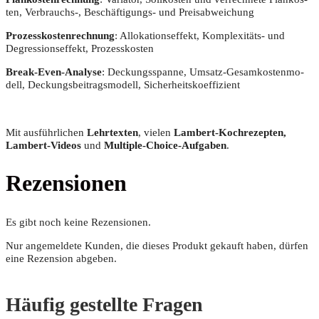
ten, Verbrauchs‑, Beschäf­ti­gungs- und Preisabweichung
Pro­zess­kos­ten­rech­nung
: Allo­ka­ti­ons­ef­fekt, Kom­ple­xi­täts- und
Degres­si­ons­ef­fekt, Prozesskosten
Break-Even-Ana­ly­se
: Deckungs­span­ne, Umsatz-Gesam­kos­ten­mo­
dell, Deckungs­bei­trags­mo­dell, Sicherheitskoeffizient
Mit aus­führ­li­chen
Lehr­tex­ten
, vie­len
Lam­bert-Koch­re­zep­ten,
Lam­bert-Vide­os
und
Mul­ti­ple-Choice-Auf­ga­ben
.
Rezensionen
Es gibt noch keine Rezensionen.
Nur angemeldete Kunden, die dieses Produkt gekauft haben, dürfen
eine Rezension abgeben.
Häufig gestellte Fragen