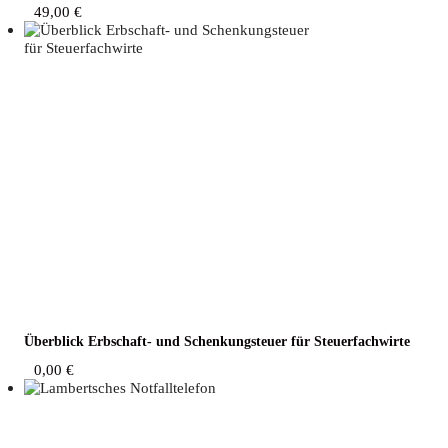
49,00
€
Über­blick Erb­schaft- und Schen­kung­steu­er für Steuerfachwirte
0,00
€