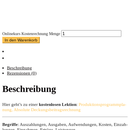
Onlinekurs Kostenrechnung Menge
In den Warenkorb
Beschreibung
Rezensionen (0)
Beschreibung
Hier geht’s zu einer
kos­ten­lo­sen Lek­ti­on
:
Pro­duk­ti­ons­pro­gramm­pla­
nung, Abso­lu­te Deckungsbeitragsrechnung
Begrif­fe
: Aus­zah­lun­gen, Aus­ga­ben, Auf­wen­dun­gen, Kos­ten, Ein­zah­
lun­gen, Ein­nah­men, Erträ­ge, Leistungen