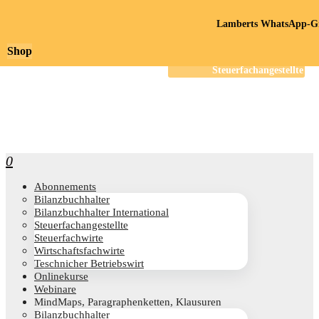
Lamberts WhatsApp-Gr
Shop
0
Abon­ne­ments
Bilanz­buch­hal­ter
Bilanz­buch­hal­ter International
Steu­er­fach­an­ge­stell­te
Steu­er­fach­wir­te
Wirt­schafts­fach­wir­te
Teschni­cher Betriebswirt
Online­kur­se
Web­i­na­re
Mind­Maps, Para­gra­phen­ket­ten, Klausuren
Bilanz­buch­hal­ter