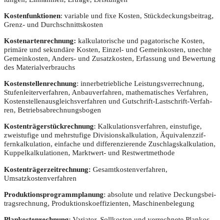
Kos­ten­funk­tio­nen
: varia­ble und fixe Kos­ten, Stück­de­ckungs­bei­trag,
Grenz- und Durchschnittskosten
Kos­ten­ar­ten­rech­nung:
kal­ku­la­to­ri­sche und paga­to­ri­sche Kos­ten,
pri­mä­re und sekun­dä­re Kos­ten, Ein­zel- und Gemein­kos­ten, unech­te
Gemein­kos­ten, Anders- und Zusatz­kos­ten, Erfas­sung und Bewer­tung
des Materialverbrauchs
Kos­ten­stel­len­rech­nung
: inner­be­trieb­li­che Leis­tungs­ver­rech­nung,
Stu­fen­lei­ter­ver­fah­ren, Anbau­ver­fah­ren, mathe­ma­ti­sches Ver­fah­ren,
Kos­ten­stel­len­aus­gleichs­ver­fah­ren und Gut­schrift-Last­schrift-Ver­fah­
ren, Betriebsabrechnungsbogen
Kos­ten­trä­ger­stück­rech­nung
: Kal­ku­la­ti­ons­ver­fah­ren, ein­stu­fi­ge,
zwei­stu­fi­ge und mehr­stu­fi­ge Divi­si­ons­kal­ku­la­ti­on, Äqui­va­lenz­zif­
fern­kal­ku­la­ti­on, ein­fa­che und dif­fe­ren­zie­ren­de Zuschlags­kal­ku­la­ti­on,
Kup­pel­kal­ku­la­tio­nen, Markt­wert- und Restwertmethode
Kos­ten­trä­ger­zeit­rech­nung:
Gesamt­kos­ten­ver­fah­ren,
Umsatzkostenverfahren
Pro­duk­ti­ons­pro­gramm­pla­nung
: abso­lu­te und rela­ti­ve Deckungs­bei­
trags­rech­nung, Pro­duk­ti­ons­ko­ef­fi­zi­en­ten, Maschinenbelegung
Plan­kos­ten­rech­nung
: Varia­tor, Soll­kos­ten und ver­rech­ne­te Plan­kos­