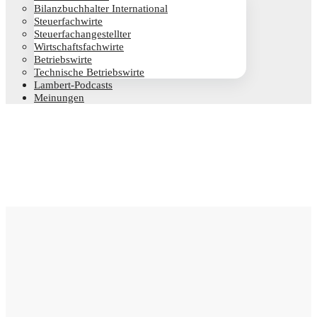
Bilanz­buch­hal­ter International
Steu­er­fach­wir­te
Steu­er­fach­an­ge­stell­ter
Wirt­schafts­fach­wir­te
Betriebs­wir­te
Tech­ni­sche Betriebswirte
Lam­­bert-Pod­­casts
Mei­nun­gen