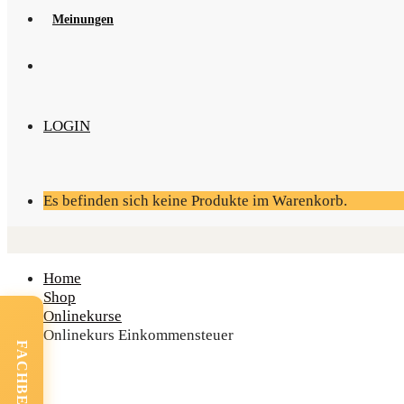
Mei­nun­gen
LOGIN
Es befinden sich keine Produkte im Warenkorb.
Home
Shop
Onlinekurse
Online­kurs Einkommensteuer