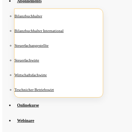
Abon­ne­ments
Bilanz­buch­hal­ter
Bilanz­buch­hal­ter International
Steu­er­fach­an­ge­stell­te
Steu­er­fach­wir­te
Wirt­schafts­fach­wir­te
Teschni­cher Betriebswirt
Online­kur­se
Web­i­na­re