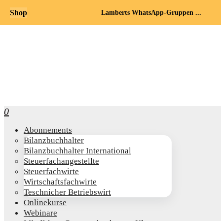
Shop
Lamberts WhatsApp-Gruppen ...
0
Abon­ne­ments
Bilanz­buch­hal­ter
Bilanz­buch­hal­ter International
Steu­er­fach­an­ge­stell­te
Steu­er­fach­wir­te
Wirt­schafts­fach­wir­te
Teschni­cher Betriebswirt
Online­kur­se
Web­i­na­re