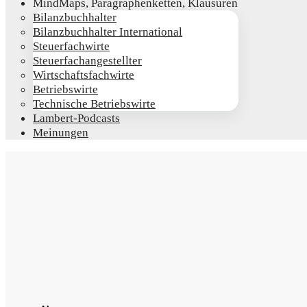
Mind­Maps, Para­gra­phen­ket­ten, Klausuren
Bilanz­buch­hal­ter
Bilanz­buch­hal­ter International
Steu­er­fach­wir­te
Steu­er­fach­an­ge­stell­ter
Wirt­schafts­fach­wir­te
Betriebs­wir­te
Tech­ni­sche Betriebswirte
Lam­­bert-Pod­­casts
Mei­nun­gen