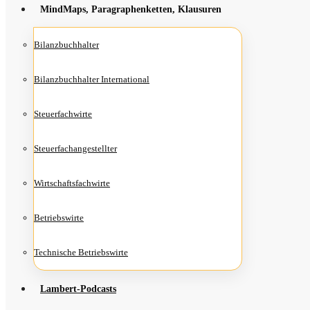
Mind­Maps, Para­gra­phen­ket­ten, Klausuren
Bilanz­buch­hal­ter
Bilanz­buch­hal­ter International
Steu­er­fach­wir­te
Steu­er­fach­an­ge­stell­ter
Wirt­schafts­fach­wir­te
Betriebs­wir­te
Tech­ni­sche Betriebswirte
Lam­­bert-Pod­­casts