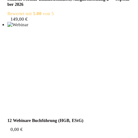
ber 2026
Bewertet mit
5.00
von 5
149,00
€
12 Web­i­na­re Buch­füh­rung (HGB, EStG)
0,00
€