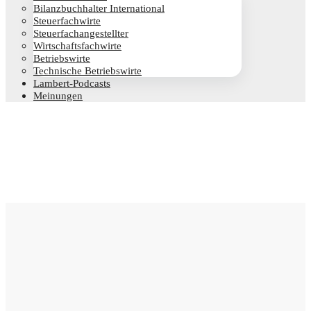
Bilanz­buch­hal­ter International
Steu­er­fach­wir­te
Steu­er­fach­an­ge­stell­ter
Wirt­schafts­fach­wir­te
Betriebs­wir­te
Tech­ni­sche Betriebswirte
Lam­­bert-Pod­­casts
Mei­nun­gen