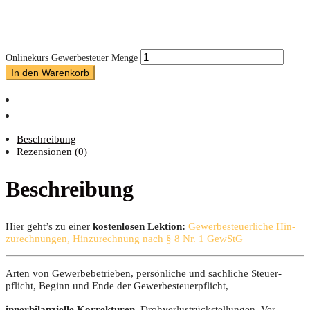
Onlinekurs Gewerbesteuer Menge
In den Warenkorb
Beschreibung
Rezensionen (0)
Beschreibung
Hier geht’s zu einer
kos­ten­lo­sen Lek­ti­on:
Gewer­be­steu­er­li­che Hin­
zu­rech­nun­gen, Hin­zu­rech­nung nach § 8 Nr. 1 GewStG
Arten von Gewer­be­be­trie­ben, per­sön­li­che und sach­li­che Steu­er­
pflicht, Beginn und Ende der Gewerbesteuerpflicht,
inner­bi­lan­zi­el­le Kor­rek­tu­ren
, Droh­ver­lust­rück­stel­lun­gen, Ver­