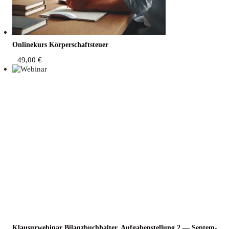
Online­kurs Körperschaftsteuer
49,00
€
Klau­sur­web­i­nar Bilanz­buch­hal­ter, Auf­ga­ben­stel­lung 2 — Sep­tem­