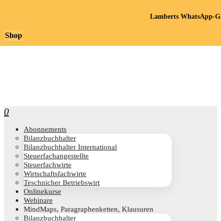
Lamberts WhatsApp-Gr
Shop
0
Abon­ne­ments
Bilanz­buch­hal­ter
Bilanz­buch­hal­ter International
Steu­er­fach­an­ge­stell­te
Steu­er­fach­wir­te
Wirt­schafts­fach­wir­te
Teschni­cher Betriebswirt
Online­kur­se
Web­i­na­re
Mind­Maps, Para­gra­phen­ket­ten, Klausuren
Bilanz­buch­hal­ter