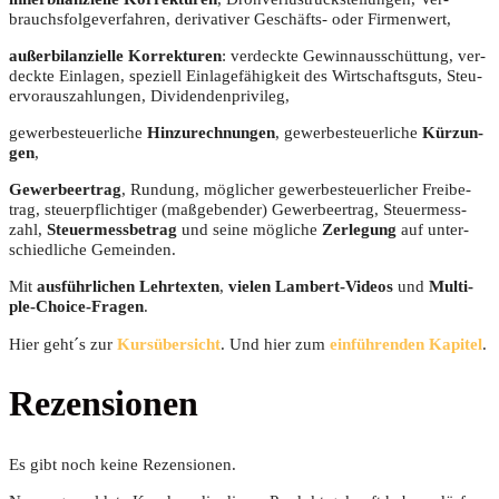
brauchs­fol­ge­ver­fah­ren, deri­va­ti­ver Geschäfts- oder Firmenwert,
außer­bi­lan­zi­el­le Kor­rek­tu­ren
: ver­deck­te Gewinn­aus­schüt­tung, ver­
deck­te Ein­la­gen, spe­zi­ell Ein­la­ge­fä­hig­keit des Wirt­schafts­guts, Steu­
er­vor­aus­zah­lun­gen, Dividendenprivileg,
gewer­be­steu­er­li­che
Hin­zu­rech­nun­gen
, gewer­be­steu­er­li­che
Kür­zun­
gen
,
Gewer­be­er­trag
, Run­dung, mög­li­cher gewer­be­steu­er­li­cher Frei­be­
trag, steu­er­pflich­ti­ger (maß­ge­ben­der) Gewer­be­er­trag, Steu­er­mess­
zahl,
Steu­er­mess­be­trag
und sei­ne mög­li­che
Zer­le­gung
auf unter­
schied­li­che Gemeinden.
Mit
aus­führ­li­chen Lehr­tex­ten
,
vie­len Lam­bert-Vide­os
und
Mul­ti­
ple-Choice-Fra­gen
.
Hier geht´s zur
Kurs­über­sicht
. Und hier zum
ein­füh­ren­den Kapi­tel
.
Rezensionen
Es gibt noch keine Rezensionen.