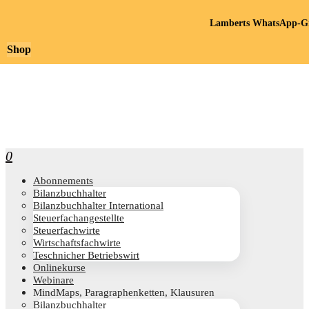
Lamberts WhatsApp-Gr
Shop
0
Abon­ne­ments
Bilanz­buch­hal­ter
Bilanz­buch­hal­ter International
Steu­er­fach­an­ge­stell­te
Steu­er­fach­wir­te
Wirt­schafts­fach­wir­te
Teschni­cher Betriebswirt
Online­kur­se
Web­i­na­re
Mind­Maps, Para­gra­phen­ket­ten, Klausuren
Bilanz­buch­hal­ter