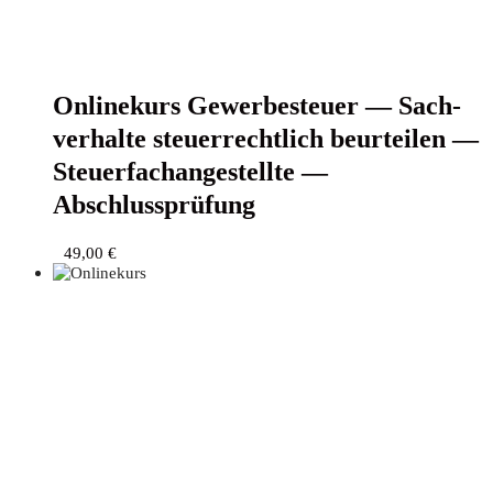
Online­kurs Gewer­be­steu­er — Sach­
ver­hal­te steu­er­recht­lich beur­tei­len —
Steu­er­fach­an­ge­stell­te —
Abschlussprüfung
49,00
€