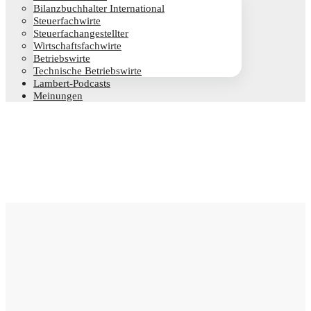
Bilanz­buch­hal­ter International
Steu­er­fach­wir­te
Steu­er­fach­an­ge­stell­ter
Wirt­schafts­fach­wir­te
Betriebs­wir­te
Tech­ni­sche Betriebswirte
Lam­­bert-Pod­­casts
Mei­nun­gen