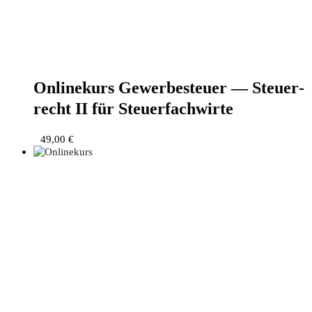
Online­kurs Gewer­be­steu­er — Steu­er­
recht II für Steuerfachwirte
49,00
€