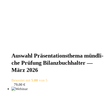
Aus­wahl Prä­sen­ta­ti­ons­the­ma münd­li­
che Prü­fung Bilanz­buch­hal­ter —
März 2026
Bewertet mit
5.00
von 5
79,00
€