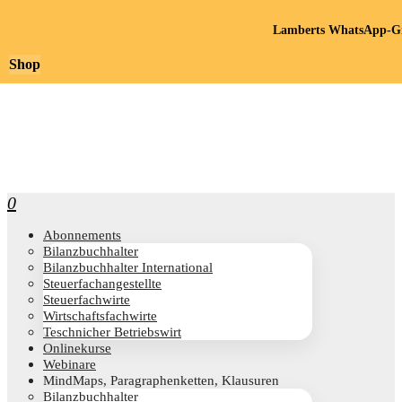
Lamberts WhatsApp-Gr
Shop
0
Abon­ne­ments
Bilanz­buch­hal­ter
Bilanz­buch­hal­ter International
Steu­er­fach­an­ge­stell­te
Steu­er­fach­wir­te
Wirt­schafts­fach­wir­te
Teschni­cher Betriebswirt
Online­kur­se
Web­i­na­re
Mind­Maps, Para­gra­phen­ket­ten, Klausuren
Bilanz­buch­hal­ter