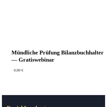
Münd­li­che Prü­fung Bilanz­buch­hal­ter
— Gratiswebinar
0,00
€