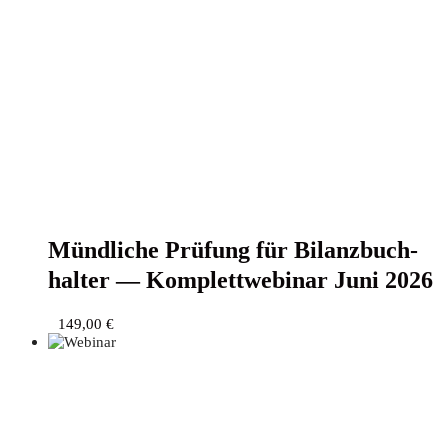
Münd­li­che Prü­fung für Bilanz­buch­
hal­ter — Kom­plett­web­i­nar Juni 2026
149,00
€