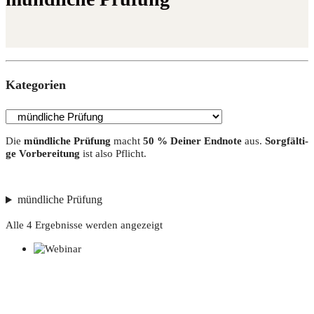
Kate­go­rien
Die
münd­li­che Prü­fung
macht
50 % Dei­ner End­no­te
aus.
Sorg­fäl­ti­
ge Vor­be­rei­tung
ist also Pflicht.
mündliche Prüfung
Alle 4 Ergebnisse werden angezeigt