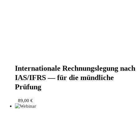
Inter­na­tio­na­le Rech­nungs­le­gung nach
IAS/IFRS — für die münd­li­che
Prüfung
89,00
€