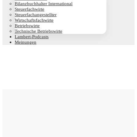
Bilanz­buch­hal­ter International
Steu­er­fach­wir­te
Steu­er­fach­an­ge­stell­ter
Wirt­schafts­fach­wir­te
Betriebs­wir­te
Tech­ni­sche Betriebswirte
Lam­­bert-Pod­­casts
Mei­nun­gen