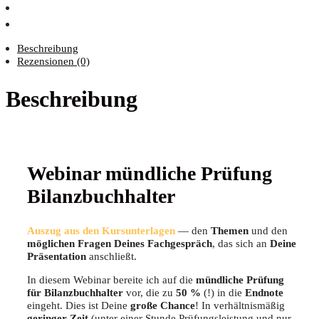
Beschreibung
Rezensionen (0)
Beschreibung
Web­i­nar münd­li­che Prü­fung
Bilanzbuchhalter
Aus­zug aus den Kurs­un­ter­la­gen
— den
The­men
und den
mög­li­chen Fra­gen
Dei­nes Fach­ge­spräch
, das sich an
Dei­ne
Prä­sen­ta­ti­on
anschließt.
In die­sem Web­i­nar berei­te ich auf die
münd­li­che Prü­fung
für Bilanz­buch­hal­ter
vor, die zu
50 %
(!) in die
End­no­te
ein­geht. Dies ist Dei­ne
gro­ße Chan­ce
! In ver­hält­nis­mä­ßig
gerin­ger Zeit
(unter einer Stun­de Prü­fungs­leis­tung und nur