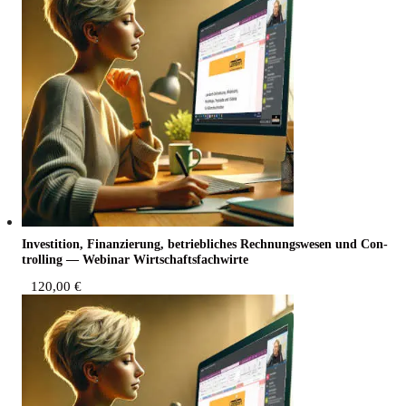
Inves­ti­ti­on, Finan­zie­rung, betrieb­li­ches Rech­nungs­we­sen und Con­
trol­ling — Web­i­nar Wirtschaftsfachwirte
120,00
€