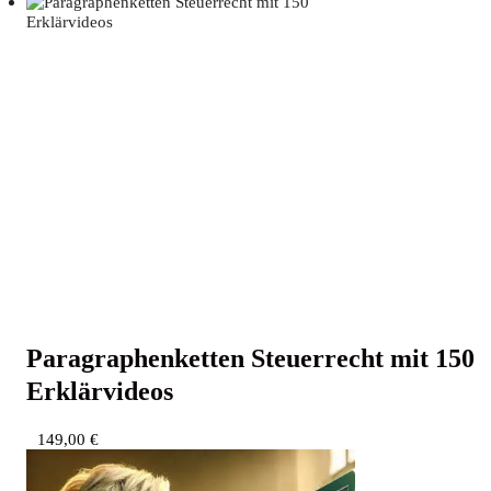
Para­gra­phen­ket­ten Steu­er­recht mit 150
Erklärvideos
149,00
€