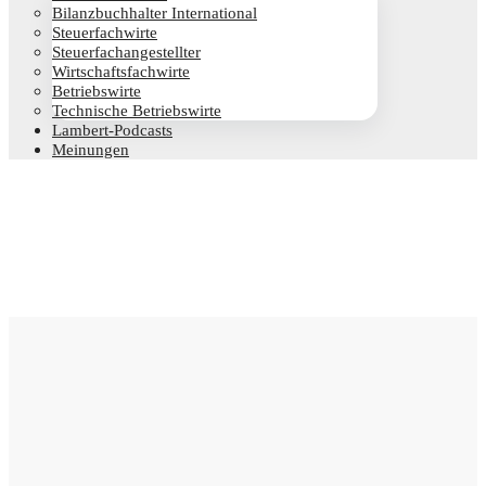
Bilanz­buch­hal­ter International
Steu­er­fach­wir­te
Steu­er­fach­an­ge­stell­ter
Wirt­schafts­fach­wir­te
Betriebs­wir­te
Tech­ni­sche Betriebswirte
Lam­­bert-Pod­­casts
Mei­nun­gen