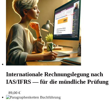
Inter­na­tio­na­le Rech­nungs­le­gung nach
IAS/IFRS — für die münd­li­che Prüfung
89,00
€