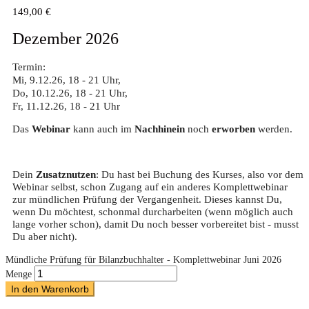
149,00
€
Dezember 2026
Termin:
Mi, 9.12.26
,
18 - 21 Uhr
,
Do, 10.12.26
,
18 - 21 Uhr
,
Fr, 11.12.26
,
18 - 21 Uhr
Das
Webinar
kann auch im
Nachhinein
noch
erworben
werden.
Dein
Zusatznutzen
: Du hast bei Buchung des Kurses, also vor dem
Webinar selbst, schon Zugang auf ein anderes Komplettwebinar
zur mündlichen Prüfung der Vergangenheit. Dieses kannst Du,
wenn Du möchtest, schonmal durcharbeiten (wenn möglich auch
lange vorher schon), damit Du noch besser vorbereitet bist - musst
Du aber nicht).
Mündliche Prüfung für Bilanzbuchhalter - Komplettwebinar Juni 2026
Menge
In den Warenkorb