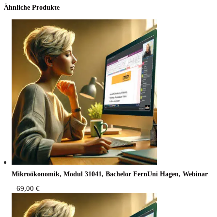
Ähnliche Produkte
Mikro­öko­no­mik, Modul 31041, Bache­lor Fern­Uni Hagen, Webinar
69,00
€