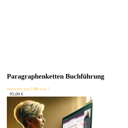
Para­gra­phen­ket­ten Buchführung
Bewertet mit
5.00
von 5
95,00
€