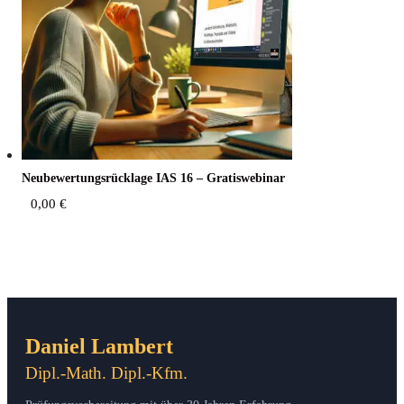
Neu­be­wer­tungs­rück­la­ge IAS 16 – Gratiswebinar
0,00
€
Daniel Lambert
Dipl.-Math. Dipl.-Kfm.