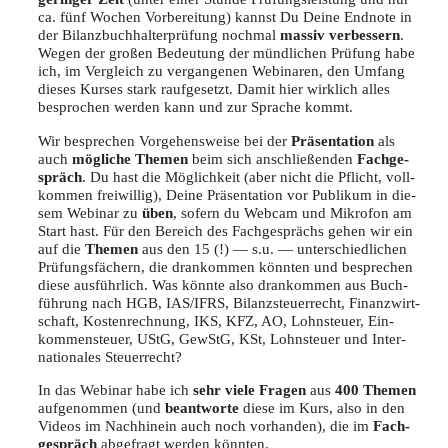
ca. fünf Wochen Vor­be­rei­tung) kannst Du Dei­ne End­no­te in
der Bilanz­buch­hal­ter­prü­fung noch­mal
mas­siv ver­bes­sern
.
Wegen der gro­ßen Bedeu­tung der münd­li­chen Prü­fung habe
ich, im Ver­gleich zu ver­gan­ge­nen Web­i­na­ren, den Umfang
die­ses Kur­ses stark rauf­ge­setzt. Damit hier wirk­lich alles
bespro­chen wer­den kann und zur Spra­che kommt.
Wir bespre­chen Vor­ge­hens­wei­se bei der
Prä­sen­ta­ti­on
als
auch
mög­li­che The­men
beim sich anschlie­ßen­den
Fach­ge­
spräch
. Du hast die Mög­lich­keit (aber nicht die Pflicht, voll­
kom­men frei­wil­lig), Dei­ne Prä­sen­ta­ti­on vor Publi­kum in die­
sem Web­i­nar zu
üben
, sofern du Web­cam und Mikro­fon am
Start hast. Für den Bereich des Fach­ge­sprächs gehen wir ein
auf die
The­men
aus den 15 (!) — s.u. — unter­schied­li­chen
Prü­fungs­fä­chern, die dran­kom­men könn­ten und bespre­chen
die­se aus­führ­lich. Was könn­te also dran­kom­men aus Buch­
füh­rung nach HGB, IAS/IFRS, Bilanz­steu­er­recht, Finanz­wirt­
schaft, Kos­ten­rech­nung, IKS, KFZ, AO, Lohn­steu­er, Ein­
kom­men­steu­er, UStG, GewStG, KSt, Lohn­steu­er und Inter­
na­tio­na­les Steuerrecht?
In das Web­i­nar habe ich
sehr vie­le Fra­gen
aus
400 The­men
auf­ge­nom­men (und
beant­wor­te
die­se im Kurs, also in den
Vide­os im Nach­hin­ein auch noch vor­han­den), die im
Fach­
ge­spräch
abge­fragt wer­den könnten.