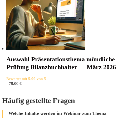
Aus­wahl Prä­sen­ta­ti­ons­the­ma münd­li­che
Prü­fung Bilanz­buch­hal­ter — März 2026
Bewertet mit
5.00
von 5
79,00
€
Häufig gestellte Fragen
Welche Inhalte werden im Webinar zum Thema