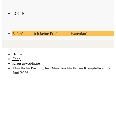
LOGIN
Es befinden sich keine Produkte im Warenkorb.
Home
Shop
Klausurwebinare
Münd­li­che Prü­fung für Bilanz­buch­hal­ter — Kom­plett­web­i­nar
Juni 2026