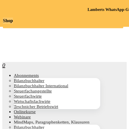
Lamberts WhatsApp-Gr
Shop
0
Abon­ne­ments
Bilanz­buch­hal­ter
Bilanz­buch­hal­ter International
Steu­er­fach­an­ge­stell­te
Steu­er­fach­wir­te
Wirt­schafts­fach­wir­te
Teschni­cher Betriebswirt
Online­kur­se
Web­i­na­re
Mind­Maps, Para­gra­phen­ket­ten, Klausuren
Bilanz­buch­hal­ter