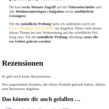
Du hast
sechs Mona­te Zugriff
auf die
Video­mit­schnit­te
und
alle
Web­i­nar­un­ter­la­gen
(
Auf­ga­ben
sowie
aus­führ­li­che
Lösun­gen
).
Für die
münd­li­che Prü­fung
habe ich außer­dem noch ein
Extra-Web­i­nar zu IAS/IFRS
im Ange­bot. Denn vie­le las­sen
die­ses The­ma bei der Vor­be­rei­tung auf die schrift­li­che Prü­
fung raus. Für die
münd­li­che Prü­fung
aller­dings
muss die­
ses Gebiet gelernt wer­den
!
Rezensionen
Es gibt noch keine Rezensionen.
Nur angemeldete Kunden, die dieses Produkt gekauft haben, dürfen
eine Rezension abgeben.
Das könnte dir auch gefallen …