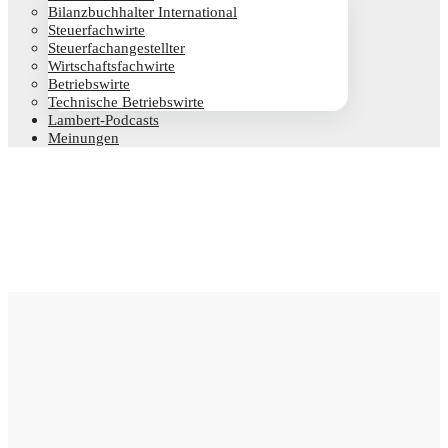
Bilanz­buch­hal­ter International
Steu­er­fach­wir­te
Steu­er­fach­an­ge­stell­ter
Wirt­schafts­fach­wir­te
Betriebs­wir­te
Tech­ni­sche Betriebswirte
Lam­­bert-Pod­­casts
Mei­nun­gen