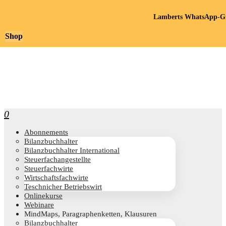
Lamberts WhatsApp-Gr
Shop
0
Abon­ne­ments
Bilanz­buch­hal­ter
Bilanz­buch­hal­ter International
Steu­er­fach­an­ge­stell­te
Steu­er­fach­wir­te
Wirt­schafts­fach­wir­te
Teschni­cher Betriebswirt
Online­kur­se
Web­i­na­re
Mind­Maps, Para­gra­phen­ket­ten, Klausuren
Bilanz­buch­hal­ter