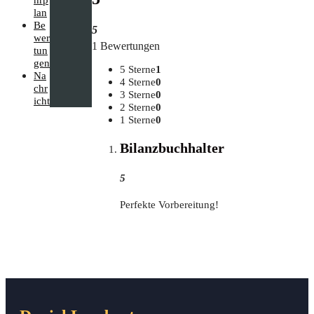
lan
Be
5
wer
1 Bewertungen
tun
gen
5 Sterne
1
Na
4 Sterne
0
chr
3 Sterne
0
icht
2 Sterne
0
1 Sterne
0
Bilanzbuchhalter
5
Per­fek­te Vorbereitung!