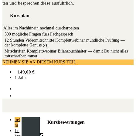
ten und bespre­chen die­se ausführlich.
Kursplan
Alles im Nachhinein nochmal durcharbeiten
500 mög­li­che Fra­gen fürs Fachgespräch
12 Stun­den Video­mit­schnit­te Kom­plett­web­i­nar münd­li­che Prü­fung —
der kom­plet­te Genuss ;-)
Mit­schrif­ten Kom­plett­web­i­nar Bilanz­buch­hal­ter — damit Du nicht alles
mit­schrei­ben musst
NEHMEN SIE AN DIESEM KURS TEIL
149,00
€
1 Jahr
hei
Kursbewertungen
m
Le
5
hrp