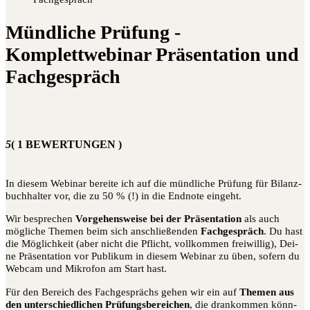
Mündliche Prüfung -
Komplettwebinar Präsentation und
Fachgespräch
5
( 1 BEWERTUNGEN )
In die­sem Web­i­nar berei­te ich auf die münd­li­che Prü­fung für Bilanz­
buch­hal­ter vor, die zu 50 % (!) in die End­no­te eingeht.
Wir bespre­chen
Vor­ge­hens­wei­se bei der Prä­sen­ta­ti­on
als auch
mög­li­che The­men beim sich anschlie­ßen­den
Fach­ge­spräch
. Du hast
die Mög­lich­keit (aber nicht die Pflicht, voll­kom­men frei­wil­lig), Dei­
ne Prä­sen­ta­ti­on vor Publi­kum in die­sem Web­i­nar zu üben, sofern du
Web­cam und Mikro­fon am Start hast.
Für den Bereich des Fach­ge­sprächs gehen wir ein auf
The­men aus
den unter­schied­li­chen Prü­fungs­be­rei­chen
, die dran­kom­men könn­