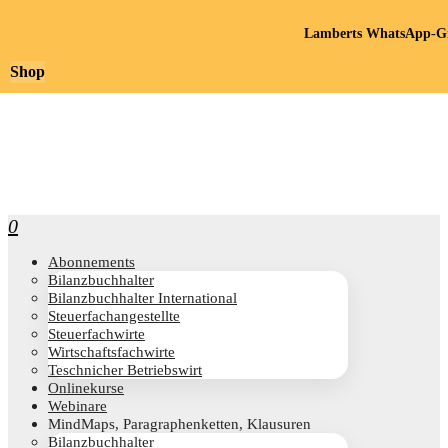
Lamberts WhatsApp-Gr
Shop
0
Abon­ne­ments
Bilanz­buch­hal­ter
Bilanz­buch­hal­ter International
Steu­er­fach­an­ge­stell­te
Steu­er­fach­wir­te
Wirt­schafts­fach­wir­te
Teschni­cher Betriebswirt
Online­kur­se
Web­i­na­re
Mind­Maps, Para­gra­phen­ket­ten, Klausuren
Bilanz­buch­hal­ter