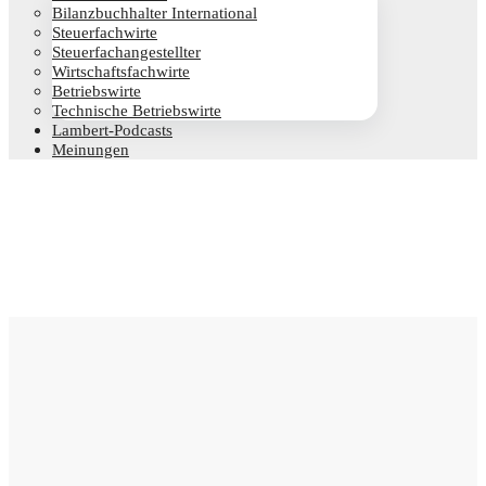
Bilanz­buch­hal­ter International
Steu­er­fach­wir­te
Steu­er­fach­an­ge­stell­ter
Wirt­schafts­fach­wir­te
Betriebs­wir­te
Tech­ni­sche Betriebswirte
Lam­­bert-Pod­­casts
Mei­nun­gen