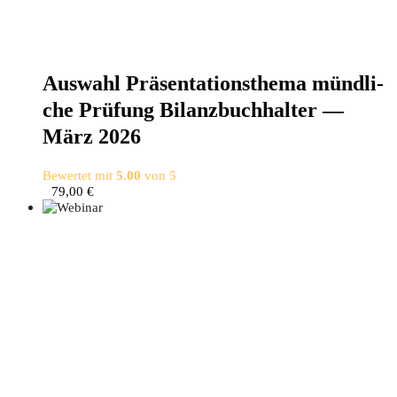
Aus­wahl Prä­sen­ta­ti­ons­the­ma münd­li­
che Prü­fung Bilanz­buch­hal­ter —
März 2026
Bewertet mit
5.00
von 5
79,00
€