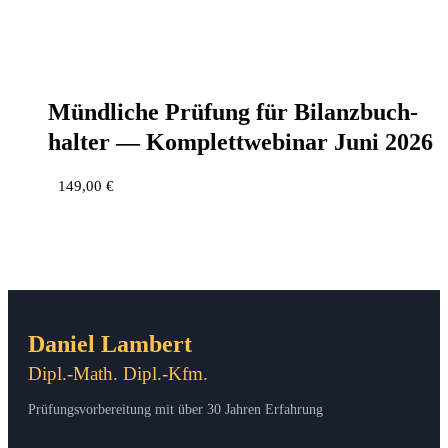
Münd­li­che Prü­fung für Bilanz­buch­
hal­ter — Kom­plett­web­i­nar Juni 2026
149,00
€
Daniel Lambert
Dipl.-Math. Dipl.-Kfm.
Prüfungsvorbereitung mit über 30 Jahren Erfahrung