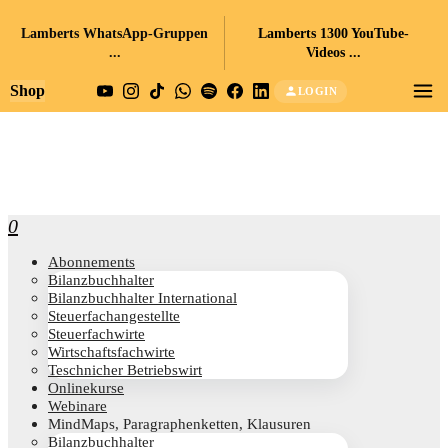
Lamberts WhatsApp-Gruppen
Lamberts 1300 YouTube-
...
Videos ...
Shop
LOGIN
0
Abon­ne­ments
Bilanz­buch­hal­ter
Bilanz­buch­hal­ter International
Steu­er­fach­an­ge­stell­te
Steu­er­fach­wir­te
Wirt­schafts­fach­wir­te
Teschni­cher Betriebswirt
Online­kur­se
Web­i­na­re
Mind­Maps, Para­gra­phen­ket­ten, Klausuren
Bilanz­buch­hal­ter