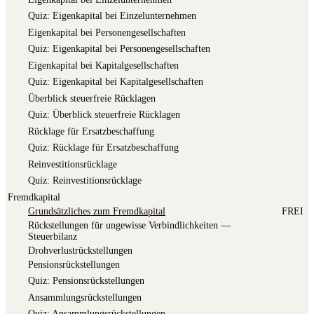
Quiz: Eigen­ka­pi­tal bei Einzelunternehmen
Eigen­ka­pi­tal bei Personengesellschaften
Quiz: Eigen­ka­pi­tal bei Personengesellschaften
Eigen­ka­pi­tal bei Kapitalgesellschaften
Quiz: Eigen­ka­pi­tal bei Kapitalgesellschaften
Über­blick steu­er­freie Rücklagen
Quiz: Über­blick steu­er­freie Rücklagen
Rück­la­ge für Ersatzbeschaffung
Quiz: Rück­la­ge für Ersatzbeschaffung
Reinves­ti­ti­ons­rück­la­ge
Quiz: Reinves­ti­ti­ons­rück­la­ge
Fremdkapital
Grund­sätz­li­ches zum Fremdkapital
FREI
Rück­stel­lun­gen für unge­wis­se Ver­bind­lich­kei­ten —
Steuerbilanz
Droh­ver­lust­rück­stel­lun­gen
Pen­si­ons­rück­stel­lun­gen
Quiz: Pen­si­ons­rück­stel­lun­gen
Ansamm­lungs­rück­stel­lun­gen
Quiz: Ansamm­lungs­rück­stel­lun­gen