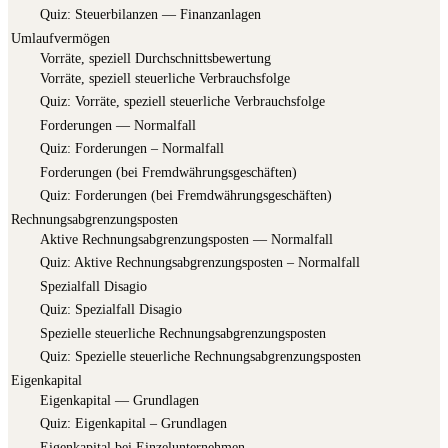
Quiz: Steu­er­bi­lan­zen — Finanzanlagen
Umlaufvermögen
Vor­rä­te, spe­zi­ell Durchschnittsbewertung
Vor­rä­te, spe­zi­ell steu­er­li­che Verbrauchsfolge
Quiz: Vor­rä­te, spe­zi­ell steu­er­li­che Verbrauchsfolge
For­de­run­gen — Normalfall
Quiz: For­de­run­gen – Normalfall
For­de­run­gen (bei Fremdwährungsgeschäften)
Quiz: For­de­run­gen (bei Fremdwährungsgeschäften)
Rechnungsabgrenzungsposten
Akti­ve Rech­nungs­ab­gren­zungs­pos­ten — Normalfall
Quiz: Akti­ve Rech­nungs­ab­gren­zungs­pos­ten – Normalfall
Spe­zi­al­fall Disagio
Quiz: Spe­zi­al­fall Disagio
Spe­zi­el­le steu­er­li­che Rechnungsabgrenzungsposten
Quiz: Spe­zi­el­le steu­er­li­che Rechnungsabgrenzungsposten
Eigenkapital
Eigen­ka­pi­tal — Grundlagen
Quiz: Eigen­ka­pi­tal – Grundlagen
Eigen­ka­pi­tal bei Einzelunternehmen