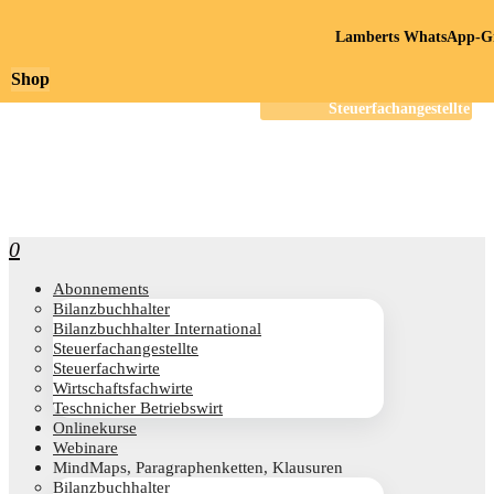
Lamberts WhatsApp-Gr
Shop
0
Abon­ne­ments
Bilanz­buch­hal­ter
Bilanz­buch­hal­ter International
Steu­er­fach­an­ge­stell­te
Steu­er­fach­wir­te
Wirt­schafts­fach­wir­te
Teschni­cher Betriebswirt
Online­kur­se
Web­i­na­re
Mind­Maps, Para­gra­phen­ket­ten, Klausuren
Bilanz­buch­hal­ter