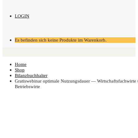
LOGIN
Es befinden sich keine Produkte im Warenkorb.
Home
Shop
Bilanzbuchhalter
Gra­tis­web­i­nar opti­ma­le Nut­zungs­dau­er — Wirt­schafts­fach­wir­t
Betriebswirte