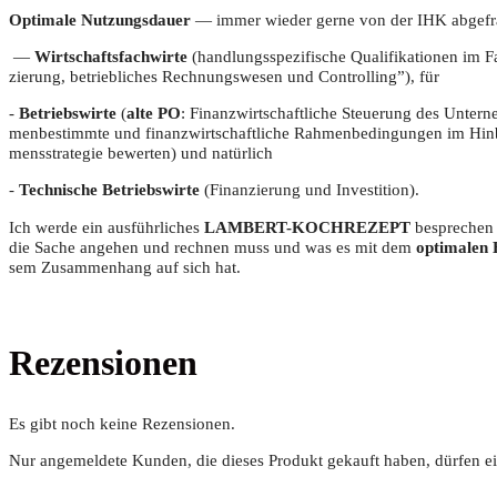
Opti­ma­le Nut­zungs­dau­er
— immer wie­der ger­ne von der IHK abge­fra
—
Wirt­schafts­fach­wir­te
(hand­lungs­spe­zi­fi­sche Qua­li­fi­ka­tio­nen im 
zie­rung, betrieb­li­ches Rech­nungs­we­sen und Con­trol­ling”), für
-
Betriebs­wir­te
(
alte PO
: Finanz­wirt­schaft­li­che Steue­rung des Unter­
men­be­stimm­te und finanz­wirt­schaft­li­che Rah­men­be­din­gun­gen im Hin
mens­stra­te­gie bewer­ten) und natürlich
-
Tech­ni­sche Betriebs­wir­te
(Finan­zie­rung und Investition).
Ich wer­de ein aus­führ­li­ches
LAMBERT-KOCHREZEPT
bespre­chen 
die Sache ange­hen und rech­nen muss und was es mit dem
opti­ma­len 
sem Zusam­men­hang auf sich hat.
Rezensionen
Es gibt noch keine Rezensionen.
Nur angemeldete Kunden, die dieses Produkt gekauft haben, dürfen e