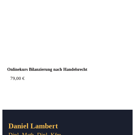
Online­kurs Bilan­zie­rung nach Handelsrecht
79,00
€
Daniel Lambert
Dipl.-Math. Dipl.-Kfm.