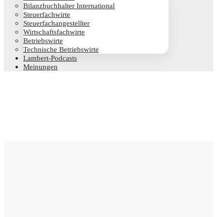
Bilanz­buch­hal­ter International
Steu­er­fach­wir­te
Steu­er­fach­an­ge­stell­ter
Wirt­schafts­fach­wir­te
Betriebs­wir­te
Tech­ni­sche Betriebswirte
Lam­­bert-Pod­­casts
Mei­nun­gen