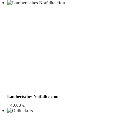
Lam­bert­sches Notfalltelefon
40,00
€