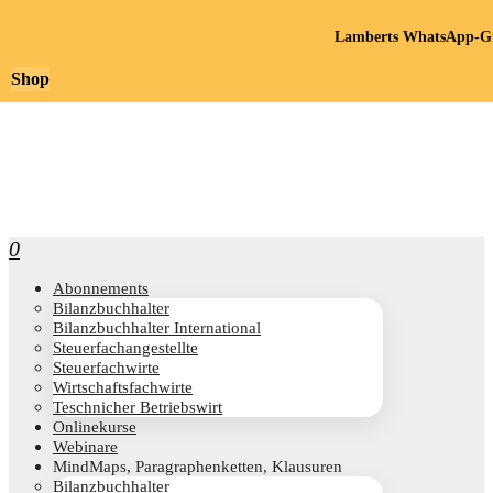
Lamberts WhatsApp-Gr
Shop
0
Abon­ne­ments
Bilanz­buch­hal­ter
Bilanz­buch­hal­ter International
Steu­er­fach­an­ge­stell­te
Steu­er­fach­wir­te
Wirt­schafts­fach­wir­te
Teschni­cher Betriebswirt
Online­kur­se
Web­i­na­re
Mind­Maps, Para­gra­phen­ket­ten, Klausuren
Bilanz­buch­hal­ter