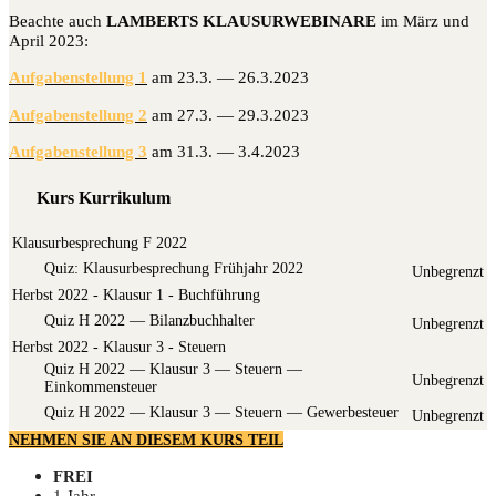
Beach­te auch
LAMBERTS KLAUSURWEBINARE
im März und
April 2023:
Auf­ga­ben­stel­lung 1
am 23.3. — 26.3.2023
Auf­ga­ben­stel­lung 2
am 27.3. — 29.3.2023
Auf­ga­ben­stel­lung 3
am 31.3. — 3.4.2023
Kurs Kurrikulum
Klausurbesprechung F 2022
Quiz: Klau­sur­be­spre­chung Früh­jahr 2022
Unbegrenzt
Herbst 2022 - Klausur 1 - Buchführung
Quiz H 2022 — Bilanzbuchhalter
Unbegrenzt
Herbst 2022 - Klausur 3 - Steuern
Quiz H 2022 — Klau­sur 3 — Steu­ern —
Unbegrenzt
Einkommensteuer
Quiz H 2022 — Klau­sur 3 — Steu­ern — Gewerbesteuer
Unbegrenzt
NEHMEN SIE AN DIESEM KURS TEIL
FREI
1 Jahr