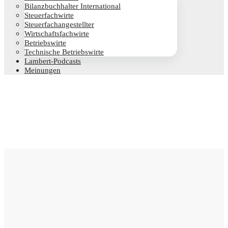
Bilanz­buch­hal­ter International
Steu­er­fach­wir­te
Steu­er­fach­an­ge­stell­ter
Wirt­schafts­fach­wir­te
Betriebs­wir­te
Tech­ni­sche Betriebswirte
Lam­­bert-Pod­­casts
Mei­nun­gen