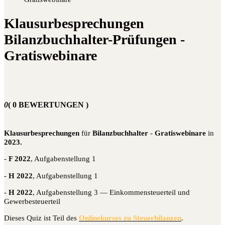
Klausurbesprechungen
Bilanzbuchhalter-Prüfungen -
Gratiswebinare
0
( 0 BEWERTUNGEN )
Klau­sur­be­spre­chun­gen
für
Bilanz­buch­hal­ter
-
Gra­tis­web­i­na­re
in
2023.
-
F 2022
, Auf­ga­ben­stel­lung 1
-
H 2022
, Auf­ga­ben­stel­lung 1
-
H 2022
, Auf­ga­ben­stel­lung 3 — Ein­kom­men­steu­er­teil und
Gewerbesteuerteil
Die­ses Quiz ist Teil des
Online­kur­ses zu Steu­er­bi­lan­zen
.