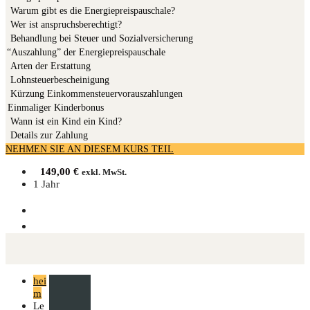
War­um gibt es die Energiepreispauschale?
Wer ist anspruchsberechtigt?
Behand­lung bei Steu­er und Sozialversicherung
“
Aus­zah­lung” der Energiepreispauschale
Arten der Erstattung
Lohn­steu­er­be­schei­ni­gung
Kür­zung Einkommensteuervorauszahlungen
Einmaliger Kinderbonus
Wann ist ein Kind ein Kind?
Details zur Zahlung
NEHMEN SIE AN DIESEM KURS TEIL
149,00
€
exkl. MwSt.
1 Jahr
hei
m
Le