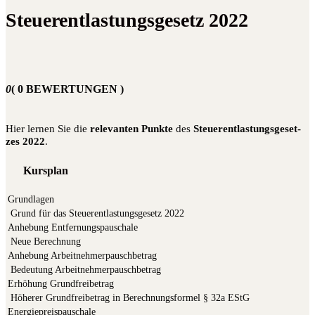
Steuerentlastungsgesetz 2022
0
( 0 BEWERTUNGEN )
Hier ler­nen Sie die
rele­van­ten Punk­te
des
Steu­er­ent­las­tungs­ge­set­
zes 2022
.
Kursplan
Grundlagen
Grund für das Steu­er­ent­las­tungs­ge­setz 2022
Anhebung Entfernungspauschale
Neue Berech­nung
Anhebung Arbeitnehmerpauschbetrag
Bedeu­tung Arbeitnehmerpauschbetrag
Erhöhung Grundfreibetrag
Höhe­rer Grund­frei­be­trag in Berech­nungs­for­mel § 32a EStG
Energiepreispauschale