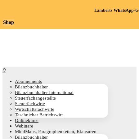
Lamberts WhatsApp-Gr
Shop
0
Abon­ne­ments
Bilanz­buch­hal­ter
Bilanz­buch­hal­ter International
Steu­er­fach­an­ge­stell­te
Steu­er­fach­wir­te
Wirt­schafts­fach­wir­te
Teschni­cher Betriebswirt
Online­kur­se
Web­i­na­re
Mind­Maps, Para­gra­phen­ket­ten, Klausuren
Bilanz­buch­hal­ter