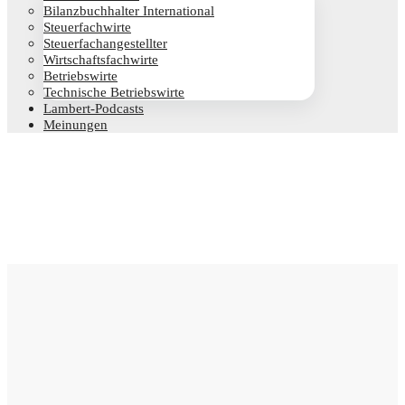
Bilanz­buch­hal­ter International
Steu­er­fach­wir­te
Steu­er­fach­an­ge­stell­ter
Wirt­schafts­fach­wir­te
Betriebs­wir­te
Tech­ni­sche Betriebswirte
Lam­­bert-Pod­­casts
Mei­nun­gen