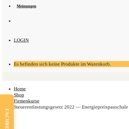
Mei­nun­gen
LOGIN
Es befinden sich keine Produkte im Warenkorb.
Home
Shop
Firmenkurse
Steu­er­ent­las­tungs­ge­setz 2022 — Ener­gie­preis­pau­scha­le