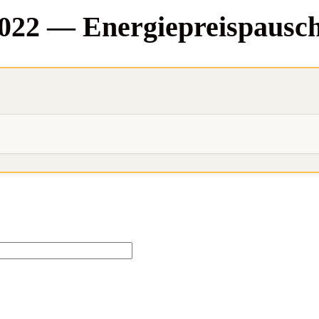
 2022 — Ener­gie­preis­pau­sch