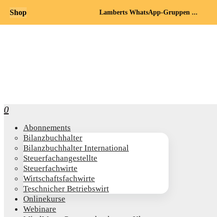
Shop
Lamberts WhatsApp-Gruppen ...
0
Abon­ne­ments
Bilanz­buch­hal­ter
Bilanz­buch­hal­ter International
Steu­er­fach­an­ge­stell­te
Steu­er­fach­wir­te
Wirt­schafts­fach­wir­te
Teschni­cher Betriebswirt
Online­kur­se
Web­i­na­re