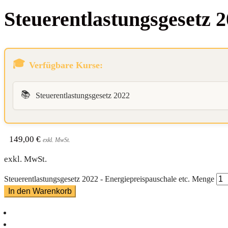
Steu­er­ent­las­tungs­ge­setz
Verfügbare Kurse:
📚
Steuerentlastungsgesetz 2022
149,00
€
exkl. MwSt.
exkl. MwSt.
Steuerentlastungsgesetz 2022 - Energiepreispauschale etc. Menge
In den Warenkorb