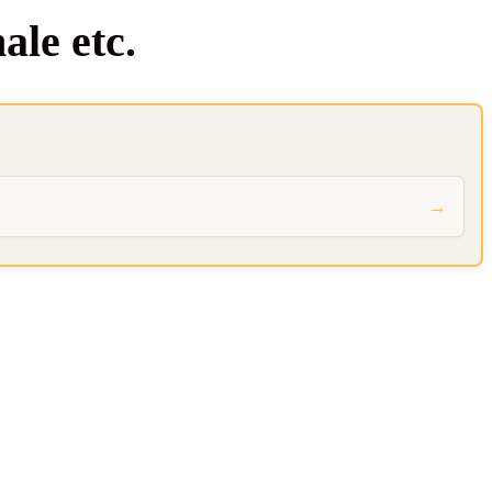
a­le etc.
→