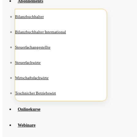
Abon­ne­ments
Bilanz­buch­hal­ter
Bilanz­buch­hal­ter International
Steu­er­fach­an­ge­stell­te
Steu­er­fach­wir­te
Wirt­schafts­fach­wir­te
Teschni­cher Betriebswirt
Online­kur­se
Web­i­na­re