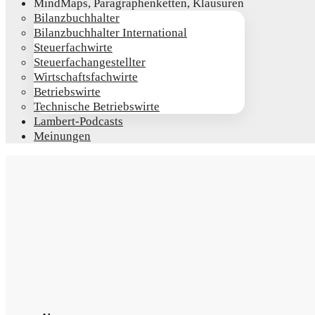
Mind­Maps, Para­gra­phen­ket­ten, Klausuren
Bilanz­buch­hal­ter
Bilanz­buch­hal­ter International
Steu­er­fach­wir­te
Steu­er­fach­an­ge­stell­ter
Wirt­schafts­fach­wir­te
Betriebs­wir­te
Tech­ni­sche Betriebswirte
Lam­­bert-Pod­­casts
Mei­nun­gen