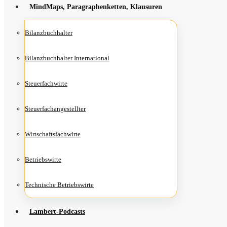
Mind­Maps, Para­gra­phen­ket­ten, Klausuren
Bilanz­buch­hal­ter
Bilanz­buch­hal­ter International
Steu­er­fach­wir­te
Steu­er­fach­an­ge­stell­ter
Wirt­schafts­fach­wir­te
Betriebs­wir­te
Tech­ni­sche Betriebswirte
Lam­­bert-Pod­­casts