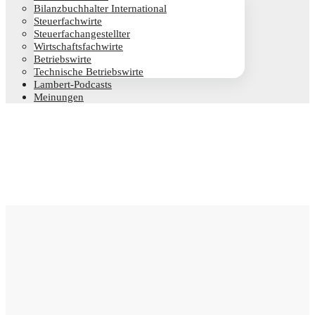
Bilanz­buch­hal­ter International
Steu­er­fach­wir­te
Steu­er­fach­an­ge­stell­ter
Wirt­schafts­fach­wir­te
Betriebs­wir­te
Tech­ni­sche Betriebswirte
Lam­­bert-Pod­­casts
Mei­nun­gen