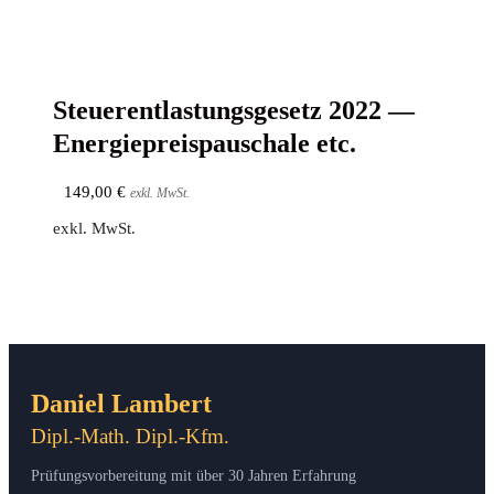
Steu­er­ent­las­tungs­ge­setz 2022 —
Ener­gie­preis­pau­scha­le etc.
149,00
€
exkl. MwSt.
exkl. MwSt.
Daniel Lambert
Dipl.-Math. Dipl.-Kfm.
Prüfungsvorbereitung mit über 30 Jahren Erfahrung