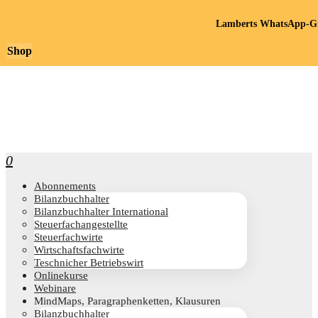
Lamberts WhatsApp-Gr
Shop
0
Abon­ne­ments
Bilanz­buch­hal­ter
Bilanz­buch­hal­ter International
Steu­er­fach­an­ge­stell­te
Steu­er­fach­wir­te
Wirt­schafts­fach­wir­te
Teschni­cher Betriebswirt
Online­kur­se
Web­i­na­re
Mind­Maps, Para­gra­phen­ket­ten, Klausuren
Bilanz­buch­hal­ter