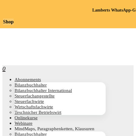
Lamberts WhatsApp-Gr
Shop
0
Abon­ne­ments
Bilanz­buch­hal­ter
Bilanz­buch­hal­ter International
Steu­er­fach­an­ge­stell­te
Steu­er­fach­wir­te
Wirt­schafts­fach­wir­te
Teschni­cher Betriebswirt
Online­kur­se
Web­i­na­re
Mind­Maps, Para­gra­phen­ket­ten, Klausuren
Bilanz­buch­hal­ter