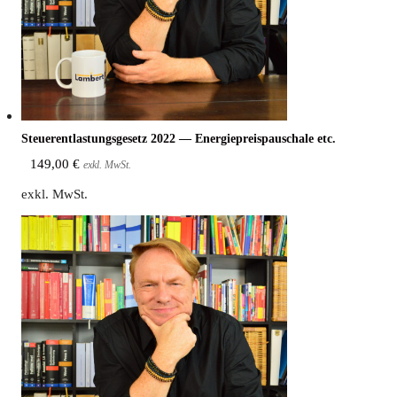
Steu­er­ent­las­tungs­ge­setz 2022 — Ener­gie­preis­pau­scha­le etc.
149,00
€
exkl. MwSt.
exkl. MwSt.