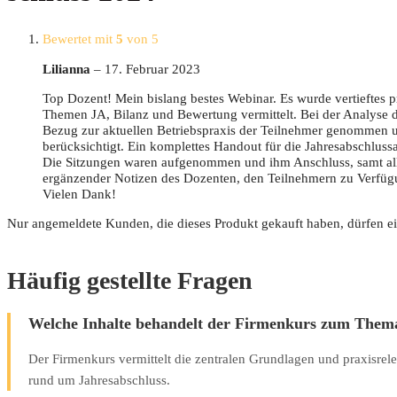
Bewertet mit
5
von 5
Lili­an­na
–
17. Februar 2023
Top Dozent! Mein bis­lang bes­tes Web­i­nar. Es wur­de ver­tief­tes p
The­men JA, Bilanz und Bewer­tung ver­mit­telt. Bei der Ana­ly­se de
Bezug zur aktu­el­len Betriebs­pra­xis der Teil­neh­mer genom­men 
berück­sich­tigt. Ein kom­plet­tes Hand­out für die Jah­res­ab­schluss­
Die Sit­zun­gen waren auf­ge­nom­men und ihm Anschluss, samt all
ergän­zen­der Noti­zen des Dozen­ten, den Teil­neh­mern zu Ver­fü­g
Vie­len Dank!
Nur angemeldete Kunden, die dieses Produkt gekauft haben, dürfen e
Häufig gestellte Fragen
Welche Inhalte behandelt der Firmenkurs zum Thema
Der Firmenkurs vermittelt die zentralen Grundlagen und praxisrel
rund um Jahresabschluss.