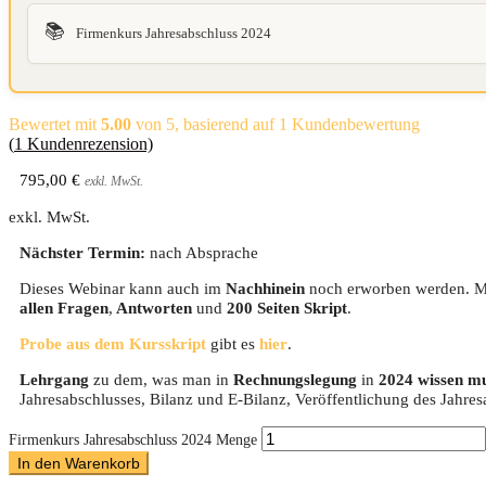
📚
Firmenkurs Jahresabschluss 2024
Bewertet mit
5.00
von 5, basierend auf
1
Kundenbewertung
(
1
Kundenrezension)
795,00
€
exkl. MwSt.
exkl. MwSt.
Nächster Termin:
nach Absprache
Dieses Webinar kann auch im
Nachhinein
noch erworben werden. M
allen Fragen
,
Antworten
und
200 Seiten Skript
.
Probe aus dem Kursskript
gibt es
hier
.
Lehrgang
zu dem, was man in
Rechnungslegung
in
2024 wissen m
Jahresabschlusses, Bilanz und E-Bilanz, Veröffentlichung des Jahres
Firmenkurs Jahresabschluss 2024 Menge
In den Warenkorb