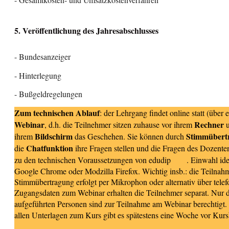
5. Veröffentlichung des Jahresabschlusses
- Bundesanzeiger
- Hinterlegung
- Bußgeldregelungen
Zum technischen Ablauf
: der Lehrgang findet online statt (über e
Webinar
Rechner
, d.h. die Teilnehmer sitzen zuhause vor ihrem
u
Bildschirm
Stimmübert
ihrem
das Geschehen. Sie können durch
Chatfunktion
die
ihre Fragen stellen und die Fragen des Dozent
hier
zu den technischen Voraussetzungen von edudip
. Einwahl id
Google Chrome oder Modzilla Firefox. Wichtig insb.: die Teilnah
Stimmübertragung erfolgt per Mikrophon oder alternativ über tele
Zugangsdaten zum Webinar erhalten die Teilnehmer separat. Nur 
aufgeführten Personen sind zur Teilnahme am Webinar berechtigt
allen Unterlagen zum Kurs gibt es spätestens eine Woche vor Kur