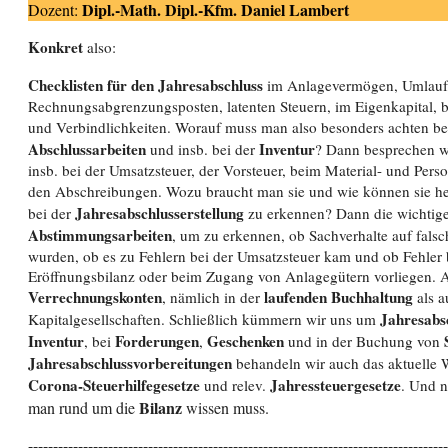
Dipl.-Math. Dipl.-Kfm. Daniel Lambert
Dozent:
Konkret
also:
Checklisten für den Jahresabschluss
im Anlagevermögen, Umlauf
Rechnungsabgrenzungsposten, latenten Steuern, im Eigenkapital, 
und Verbindlichkeiten. Worauf muss man also besonders achten b
Abschlussarbeiten
Inventur
und insb. bei der
? Dann besprechen 
insb. bei der Umsatzsteuer, der Vorsteuer, beim Material- und Per
den Abschreibungen. Wozu braucht man sie und wie können sie he
Jahresabschlusserstellung
bei der
zu erkennen? Dann die wichtig
Abstimmungsarbeiten
, um zu erkennen, ob Sachverhalte auf fals
wurden, ob es zu Fehlern bei der Umsatzsteuer kam und ob Fehler 
Eröffnungsbilanz oder beim Zugang von Anlagegütern vorliegen.
Verrechnungskonten
laufenden Buchhaltung
, nämlich in der
als a
Jahresabs
Kapitalgesellschaften. Schließlich kümmern wir uns um
Inventur
Forderungen
Geschenken
, bei
,
und in der Buchung von
Jahresabschlussvorbereitungen
behandeln wir auch das aktuelle
Corona-Steuerhilfegesetze
Jahressteuergesetze
und relev.
. Und n
Bilanz
man rund um die
wissen muss.
------------------------------------------------------------------------------------