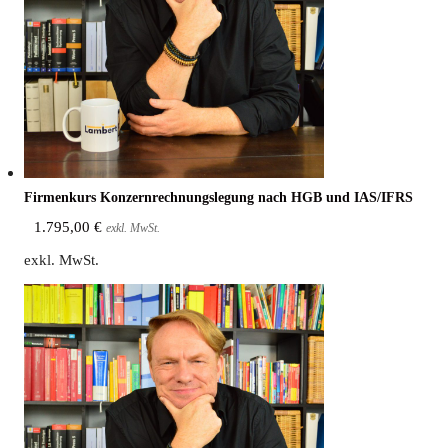
Fir­men­kurs Kon­zern­rech­nungs­le­gung nach HGB und IAS/IFRS
1.795,00
€
exkl. MwSt.
exkl. MwSt.