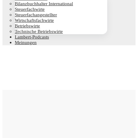
Bilanz­buch­hal­ter International
Steu­er­fach­wir­te
Steu­er­fach­an­ge­stell­ter
Wirt­schafts­fach­wir­te
Betriebs­wir­te
Tech­ni­sche Betriebswirte
Lam­­bert-Pod­­casts
Mei­nun­gen