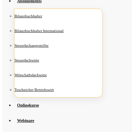
Abon­ne­ments
Bilanz­buch­hal­ter
Bilanz­buch­hal­ter International
Steu­er­fach­an­ge­stell­te
Steu­er­fach­wir­te
Wirt­schafts­fach­wir­te
Teschni­cher Betriebswirt
Online­kur­se
Web­i­na­re