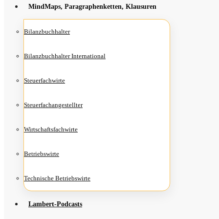
Mind­Maps, Para­gra­phen­ket­ten, Klausuren
Bilanz­buch­hal­ter
Bilanz­buch­hal­ter International
Steu­er­fach­wir­te
Steu­er­fach­an­ge­stell­ter
Wirt­schafts­fach­wir­te
Betriebs­wir­te
Tech­ni­sche Betriebswirte
Lam­­bert-Pod­­casts