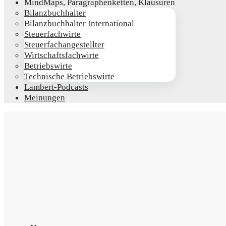
Mind­Maps, Para­gra­phen­ket­ten, Klausuren
Bilanz­buch­hal­ter
Bilanz­buch­hal­ter International
Steu­er­fach­wir­te
Steu­er­fach­an­ge­stell­ter
Wirt­schafts­fach­wir­te
Betriebs­wir­te
Tech­ni­sche Betriebswirte
Lam­­bert-Pod­­casts
Mei­nun­gen