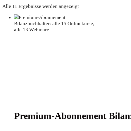
Alle 11 Ergebnisse werden angezeigt
Pre­mi­um-Abon­ne­ment Bilanz­