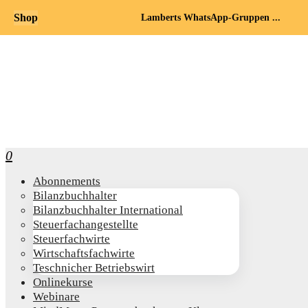
Shop
Lamberts WhatsApp-Gruppen ...
0
Abon­ne­ments
Bilanz­buch­hal­ter
Bilanz­buch­hal­ter International
Steu­er­fach­an­ge­stell­te
Steu­er­fach­wir­te
Wirt­schafts­fach­wir­te
Teschni­cher Betriebswirt
Online­kur­se
Web­i­na­re