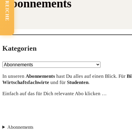
FACHBEREICHE
Abonnements
Kate­go­rien
In unse­ren
Abon­ne­ments
hast Du alles auf einen Blick. Für
Bi
Wirt­schafts­fach­wir­te
und für
Stu­den­ten
.
Ein­fach auf das für Dich rele­van­te Abo klicken …
Abonnements