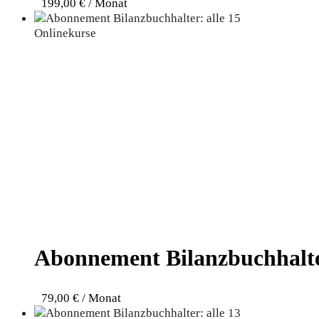
199,00
€
/ Monat
Abon­ne­ment Bilanz­buch­hal­t
79,00
€
/ Monat