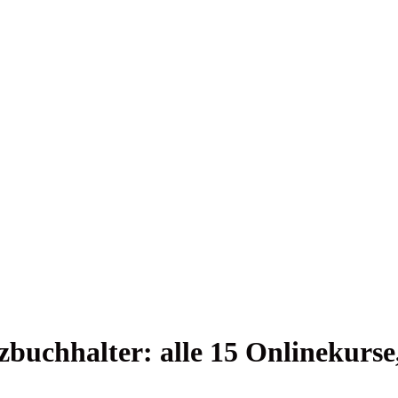
buch­hal­ter: alle 15 Online­kur­s