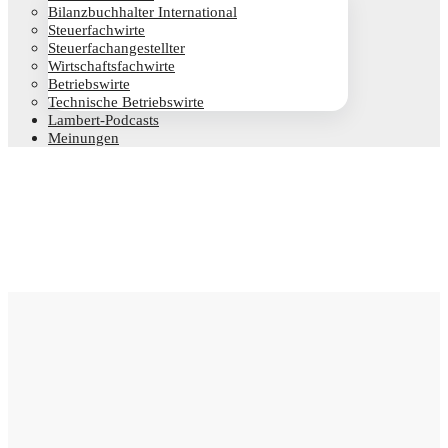
Bilanz­buch­hal­ter International
Steu­er­fach­wir­te
Steu­er­fach­an­ge­stell­ter
Wirt­schafts­fach­wir­te
Betriebs­wir­te
Tech­ni­sche Betriebswirte
Lam­­bert-Pod­­casts
Mei­nun­gen