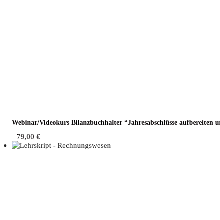
Webinar/Videokurs Bilanz­buch­hal­ter “Jah­res­ab­schlüs­se auf­be­rei­ten
79,00
€