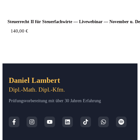
Steu­er­recht II für Steu­er­fach­wir­te — Live­web­i­nar — Novem­ber u. 
140,00
€
Daniel Lambert
Dipl.-Math. Dipl.-Kfm.
Prüfungsvorbereitung mit über 30 Jahren Erfahrung