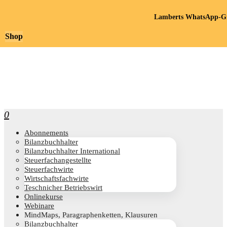
Lamberts WhatsApp-Gr
Shop
0
Abon­ne­ments
Bilanz­buch­hal­ter
Bilanz­buch­hal­ter International
Steu­er­fach­an­ge­stell­te
Steu­er­fach­wir­te
Wirt­schafts­fach­wir­te
Teschni­cher Betriebswirt
Online­kur­se
Web­i­na­re
Mind­Maps, Para­gra­phen­ket­ten, Klausuren
Bilanz­buch­hal­ter