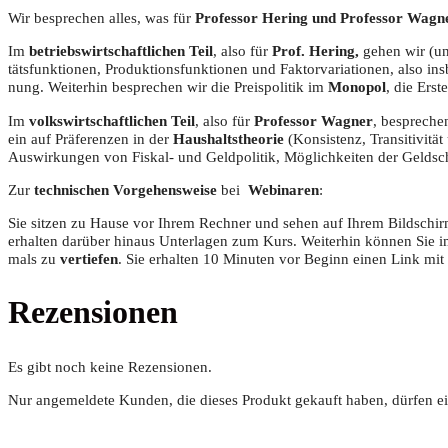
Wir bespre­chen alles, was für
Pro­fes­sor Hering und Pro­fes­sor Wag­n
Im
betriebs­wirt­schaft­li­chen Teil
, also für
Prof. Hering,
gehen wir (unt
täts­funk­tio­nen, Pro­duk­ti­ons­funk­tio­nen und Fak­tor­va­ria­tio­nen, also in
nung. Wei­ter­hin bespre­chen wir die Preis­po­li­tik im
Mono­pol
, die Erst
Im
volks­wirt­schaft­li­chen Teil
, also für
Pro­fes­sor Wag­ner
, bespre­che
ein auf Prä­fe­ren­zen in der
Haus­halts­theo­rie
(Kon­sis­tenz, Tran­si­ti­vi­
Aus­wir­kun­gen von Fis­kal- und Geld­po­li­tik, Mög­lich­kei­ten der Geld­
Zur
tech­ni­schen Vor­ge­hens­wei­se
bei
Web­i­na­ren
:
Sie sit­zen zu Hau­se vor Ihrem Rech­ner und sehen auf Ihrem Bild­sch
erhal­ten dar­über hin­aus Unter­la­gen zum Kurs. Wei­ter­hin kön­nen Sie 
mals zu
ver­tie­fen
. Sie erhal­ten 10 Minu­ten vor Beginn einen Link 
Rezensionen
Es gibt noch keine Rezensionen.
Nur angemeldete Kunden, die dieses Produkt gekauft haben, dürfen e