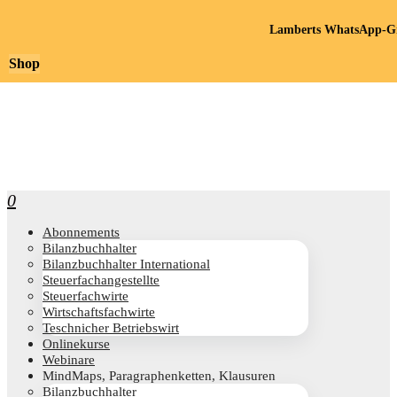
Lamberts WhatsApp-Gr
Shop
0
Abon­ne­ments
Bilanz­buch­hal­ter
Bilanz­buch­hal­ter International
Steu­er­fach­an­ge­stell­te
Steu­er­fach­wir­te
Wirt­schafts­fach­wir­te
Teschni­cher Betriebswirt
Online­kur­se
Web­i­na­re
Mind­Maps, Para­gra­phen­ket­ten, Klausuren
Bilanz­buch­hal­ter