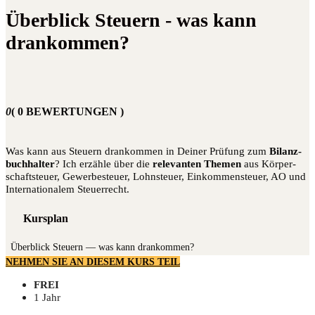
Überblick Steuern - was kann
drankommen?
0
( 0 BEWERTUNGEN )
Was kann aus Steu­ern dran­kom­men in Dei­ner Prü­fung zum
Bilanz­
buch­hal­ter
? Ich erzäh­le über die
rele­van­ten The­men
aus Kör­per­
schaft­steu­er, Gewer­be­steu­er, Lohn­steu­er, Ein­kom­men­steu­er, AO und
Inter­na­tio­na­lem Steuerrecht.
Kursplan
Über­blick Steu­ern — was kann drankommen?
NEHMEN SIE AN DIESEM KURS TEIL
FREI
1 Jahr