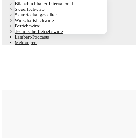
Bilanz­buch­hal­ter International
Steu­er­fach­wir­te
Steu­er­fach­an­ge­stell­ter
Wirt­schafts­fach­wir­te
Betriebs­wir­te
Tech­ni­sche Betriebswirte
Lam­­bert-Pod­­casts
Mei­nun­gen