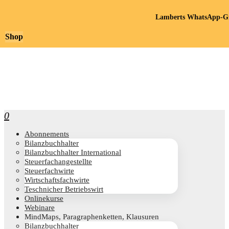
Lamberts WhatsApp-Gr
Shop
0
Abon­ne­ments
Bilanz­buch­hal­ter
Bilanz­buch­hal­ter International
Steu­er­fach­an­ge­stell­te
Steu­er­fach­wir­te
Wirt­schafts­fach­wir­te
Teschni­cher Betriebswirt
Online­kur­se
Web­i­na­re
Mind­Maps, Para­gra­phen­ket­ten, Klausuren
Bilanz­buch­hal­ter