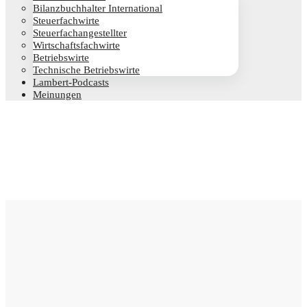
Bilanz­buch­hal­ter International
Steu­er­fach­wir­te
Steu­er­fach­an­ge­stell­ter
Wirt­schafts­fach­wir­te
Betriebs­wir­te
Tech­ni­sche Betriebswirte
Lam­­bert-Pod­­casts
Mei­nun­gen