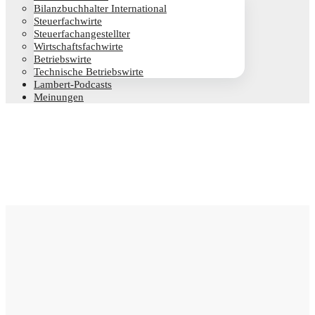
Bilanz­buch­hal­ter International
Steu­er­fach­wir­te
Steu­er­fach­an­ge­stell­ter
Wirt­schafts­fach­wir­te
Betriebs­wir­te
Tech­ni­sche Betriebswirte
Lam­­bert-Pod­­casts
Mei­nun­gen