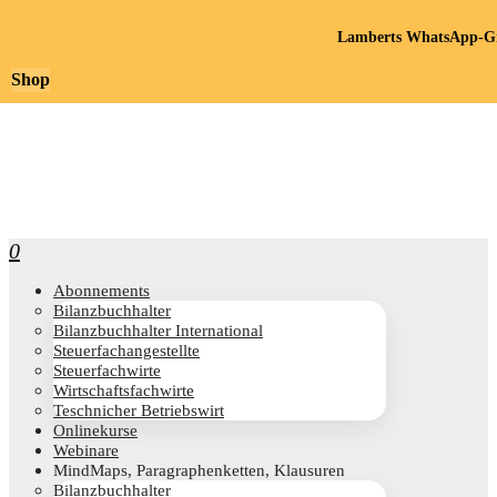
Lamberts WhatsApp-Gr
Shop
0
Abon­ne­ments
Bilanz­buch­hal­ter
Bilanz­buch­hal­ter International
Steu­er­fach­an­ge­stell­te
Steu­er­fach­wir­te
Wirt­schafts­fach­wir­te
Teschni­cher Betriebswirt
Online­kur­se
Web­i­na­re
Mind­Maps, Para­gra­phen­ket­ten, Klausuren
Bilanz­buch­hal­ter