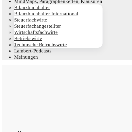
Mind­Maps, Para­gra­phen­ket­ten, Klausuren
Bilanz­buch­hal­ter
Bilanz­buch­hal­ter International
Steu­er­fach­wir­te
Steu­er­fach­an­ge­stell­ter
Wirt­schafts­fach­wir­te
Betriebs­wir­te
Tech­ni­sche Betriebswirte
Lam­­bert-Pod­­casts
Mei­nun­gen