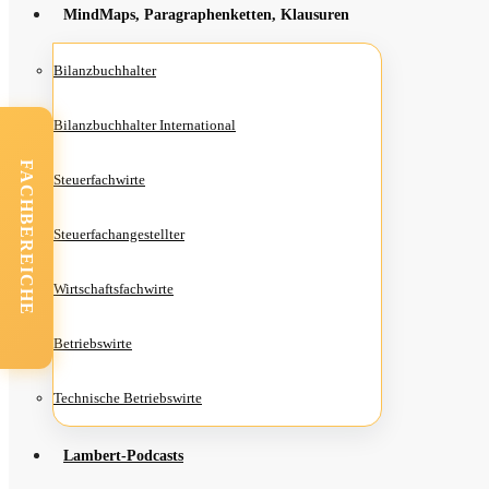
Mind­Maps, Para­gra­phen­ket­ten, Klausuren
Bilanz­buch­hal­ter
Bilanz­buch­hal­ter International
FACHBEREICHE
Steu­er­fach­wir­te
Steu­er­fach­an­ge­stell­ter
Wirt­schafts­fach­wir­te
Betriebs­wir­te
Tech­ni­sche Betriebswirte
Lam­­bert-Pod­­casts