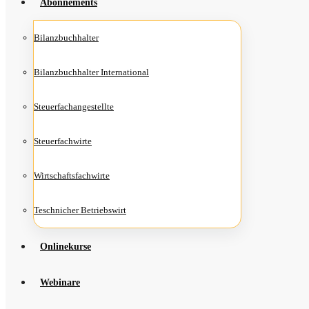
Abon­ne­ments
Bilanz­buch­hal­ter
Bilanz­buch­hal­ter International
Steu­er­fach­an­ge­stell­te
Steu­er­fach­wir­te
Wirt­schafts­fach­wir­te
Teschni­cher Betriebswirt
Online­kur­se
Web­i­na­re