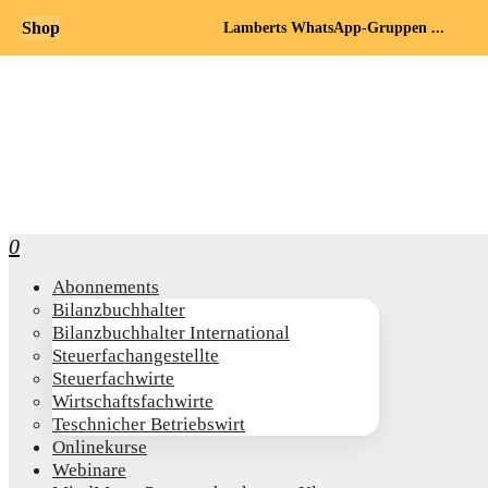
Shop
Lamberts WhatsApp-Gruppen ...
0
Abon­ne­ments
Bilanz­buch­hal­ter
Bilanz­buch­hal­ter International
Steu­er­fach­an­ge­stell­te
Steu­er­fach­wir­te
Wirt­schafts­fach­wir­te
Teschni­cher Betriebswirt
Online­kur­se
Web­i­na­re