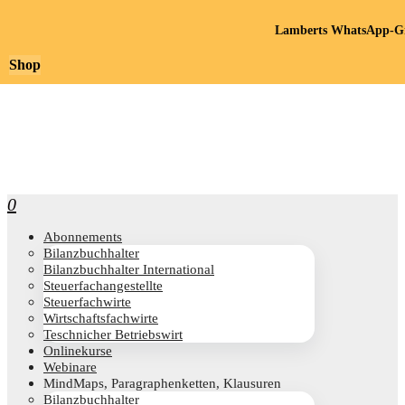
Lamberts WhatsApp-Gr
Shop
0
Abon­ne­ments
Bilanz­buch­hal­ter
Bilanz­buch­hal­ter International
Steu­er­fach­an­ge­stell­te
Steu­er­fach­wir­te
Wirt­schafts­fach­wir­te
Teschni­cher Betriebswirt
Online­kur­se
Web­i­na­re
Mind­Maps, Para­gra­phen­ket­ten, Klausuren
Bilanz­buch­hal­ter