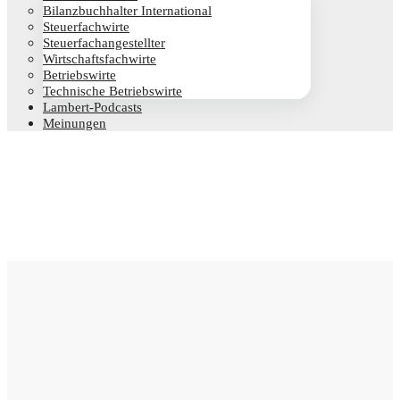
Bilanz­buch­hal­ter International
Steu­er­fach­wir­te
Steu­er­fach­an­ge­stell­ter
Wirt­schafts­fach­wir­te
Betriebs­wir­te
Tech­ni­sche Betriebswirte
Lam­­bert-Pod­­casts
Mei­nun­gen