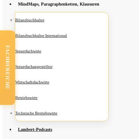
Mind­Maps, Para­gra­phen­ket­ten, Klausuren
Bilanz­buch­hal­ter
Bilanz­buch­hal­ter International
FACHBEREICHE
Steu­er­fach­wir­te
Steu­er­fach­an­ge­stell­ter
Wirt­schafts­fach­wir­te
Betriebs­wir­te
Tech­ni­sche Betriebswirte
Lam­­bert-Pod­­casts