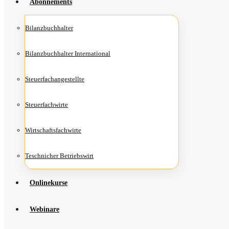
Abon­ne­ments
Bilanz­buch­hal­ter
Bilanz­buch­hal­ter International
Steu­er­fach­an­ge­stell­te
Steu­er­fach­wir­te
Wirt­schafts­fach­wir­te
Teschni­cher Betriebswirt
Online­kur­se
Web­i­na­re