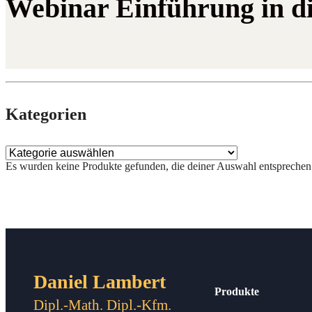
Webinar Einführung in di
Kate­go­rien
Es wur­den kei­ne Pro­duk­te gefun­den, die dei­ner Aus­wahl entsprechen
Daniel Lambert
Produkte
Dipl.-Math. Dipl.-Kfm.