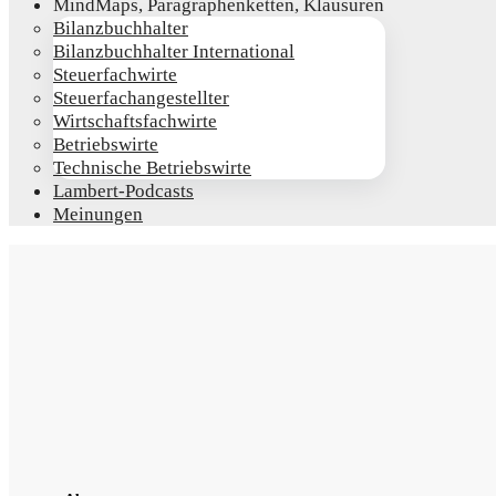
Mind­Maps, Para­gra­phen­ket­ten, Klausuren
Bilanz­buch­hal­ter
Bilanz­buch­hal­ter International
Steu­er­fach­wir­te
Steu­er­fach­an­ge­stell­ter
Wirt­schafts­fach­wir­te
Betriebs­wir­te
Tech­ni­sche Betriebswirte
Lam­­bert-Pod­­casts
Mei­nun­gen