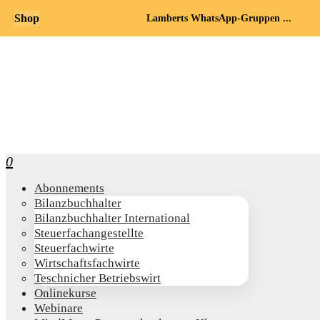
Shop
Lamberts WhatsApp-Gruppen ...
0
Abon­ne­ments
Bilanz­buch­hal­ter
Bilanz­buch­hal­ter International
Steu­er­fach­an­ge­stell­te
Steu­er­fach­wir­te
Wirt­schafts­fach­wir­te
Teschni­cher Betriebswirt
Online­kur­se
Web­i­na­re