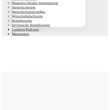
Bilanz­buch­hal­ter International
Steu­er­fach­wir­te
Steu­er­fach­an­ge­stell­ter
Wirt­schafts­fach­wir­te
Betriebs­wir­te
Tech­ni­sche Betriebswirte
Lam­­bert-Pod­­casts
Mei­nun­gen