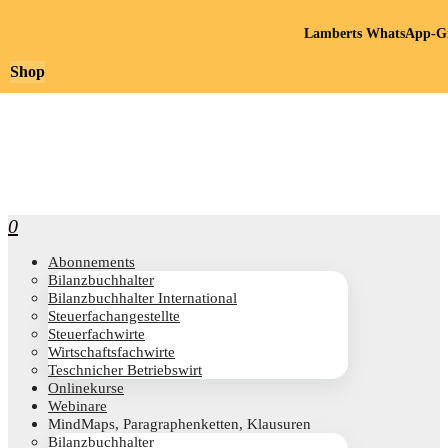
Lamberts WhatsApp-Gr
Shop
0
Abon­ne­ments
Bilanz­buch­hal­ter
Bilanz­buch­hal­ter International
Steu­er­fach­an­ge­stell­te
Steu­er­fach­wir­te
Wirt­schafts­fach­wir­te
Teschni­cher Betriebswirt
Online­kur­se
Web­i­na­re
Mind­Maps, Para­gra­phen­ket­ten, Klausuren
Bilanz­buch­hal­ter