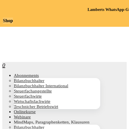
Lamberts WhatsApp-Gr
Shop
0
Abon­ne­ments
Bilanz­buch­hal­ter
Bilanz­buch­hal­ter International
Steu­er­fach­an­ge­stell­te
Steu­er­fach­wir­te
Wirt­schafts­fach­wir­te
Teschni­cher Betriebswirt
Online­kur­se
Web­i­na­re
Mind­Maps, Para­gra­phen­ket­ten, Klausuren
Bilanz­buch­hal­ter