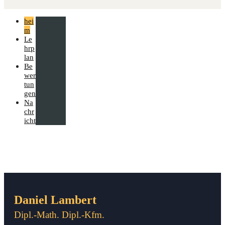
hei
m
Le
hrp
lan
Be
wer
tun
gen
Na
chr
icht
Daniel Lambert
Dipl.-Math. Dipl.-Kfm.