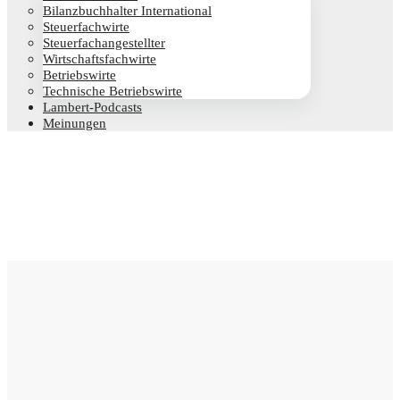
Bilanz­buch­hal­ter International
Steu­er­fach­wir­te
Steu­er­fach­an­ge­stell­ter
Wirt­schafts­fach­wir­te
Betriebs­wir­te
Tech­ni­sche Betriebswirte
Lam­­bert-Pod­­casts
Mei­nun­gen