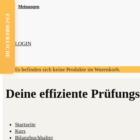
Mei­nun­gen
FACHBEREICHE
LOGIN
Es befinden sich keine Produkte im Warenkorb.
Startseite
Kurs
Bilanzbuchhalter