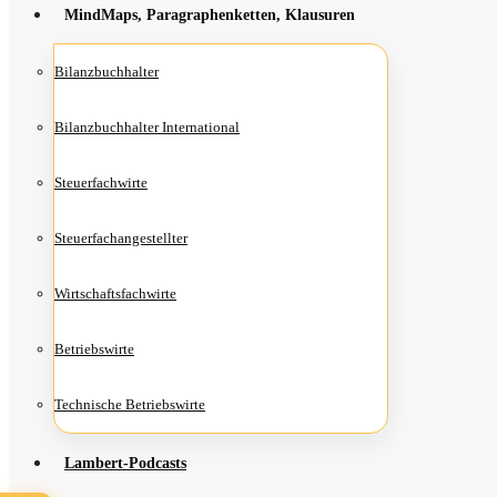
Mind­Maps, Para­gra­phen­ket­ten, Klausuren
Bilanz­buch­hal­ter
Bilanz­buch­hal­ter International
Steu­er­fach­wir­te
Steu­er­fach­an­ge­stell­ter
Wirt­schafts­fach­wir­te
Betriebs­wir­te
Tech­ni­sche Betriebswirte
Lam­­bert-Pod­­casts