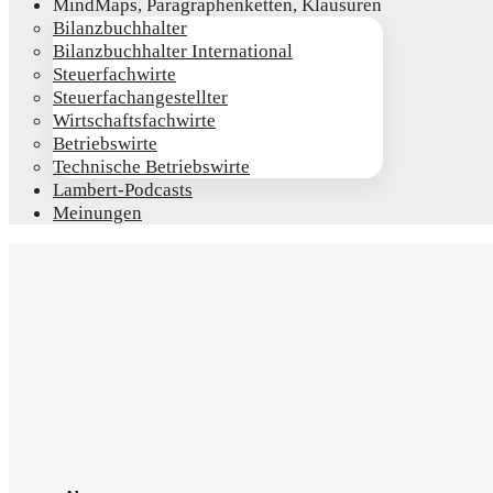
Mind­Maps, Para­gra­phen­ket­ten, Klausuren
Bilanz­buch­hal­ter
Bilanz­buch­hal­ter International
Steu­er­fach­wir­te
Steu­er­fach­an­ge­stell­ter
Wirt­schafts­fach­wir­te
Betriebs­wir­te
Tech­ni­sche Betriebswirte
Lam­­bert-Pod­­casts
Mei­nun­gen