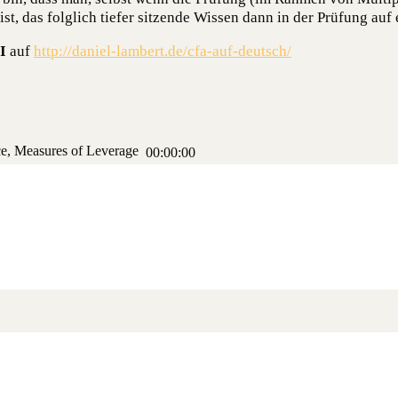
st, das folg­lich tie­fer sit­zen­de Wis­sen dann in der Prü­fung auf
I
auf
http://daniel-lambert.de/cfa-auf-deutsch/
­ce, Mea­su­res of Leverage
00:00:00