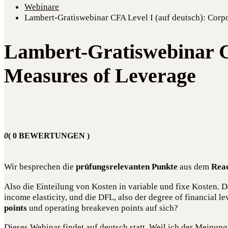
Webinare
Lambert-Gratiswebinar CFA Level I (auf deutsch): Corp
Lambert-Gratiswebinar CF
Measures of Leverage
0
( 0 BEWERTUNGEN )
Wir bespre­chen die
prü­fungs­re­le­van­ten Punk­te
aus dem
Rea­
Also die Ein­tei­lung von Kos­ten in varia­ble und fixe Kos­ten.
inco­me ela­s­ti­ci­ty, und die DFL, also der degree of finan­cial 
points
und ope­ra­ting brea­k­e­ven points auf sich?
Die­ses Web­i­nar fin­det auf deutsch statt. Weil ich der Mei­nun