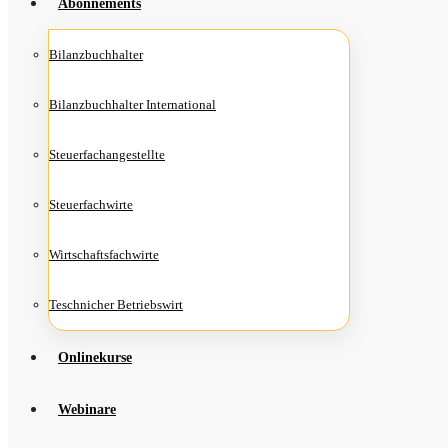
Abon­ne­ments
Bilanz­buch­hal­ter
Bilanz­buch­hal­ter International
Steu­er­fach­an­ge­stell­te
Steu­er­fach­wir­te
Wirt­schafts­fach­wir­te
Teschni­cher Betriebswirt
Online­kur­se
Web­i­na­re