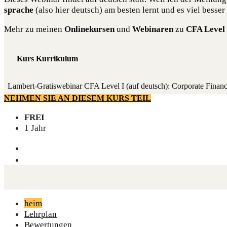
spra­che
(also hier deutsch) am bes­ten lernt und es viel bes­ser i
Mehr zu mei­nen
Online­kur­sen
und
Web­i­na­ren
zu
CFA Level 
Kurs Kurrikulum
Lam­bert-Gra­tis­web­i­nar CFA Level I (auf deutsch): Cor­po­ra­te Finan
NEHMEN SIE AN DIESEM KURS TEIL
FREI
1 Jahr
heim
Lehrplan
Bewertungen