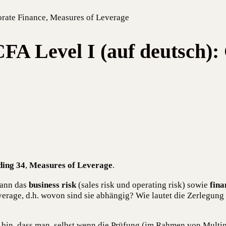
orate Finance, Measures of Leverage
A Level I (auf deutsch):
ding 34
,
Mea­su­res of Levera­ge
.
 Dann das
busi­ness risk
(sales risk und ope­ra­ting risk) sowie
fina
levera­ge, d.h. wovon sind sie abhän­gig? Wie lau­tet die Zer­le­gun
g bin, dass man, selbst wenn die Prü­fung (im Rah­men von Mul­ti­p