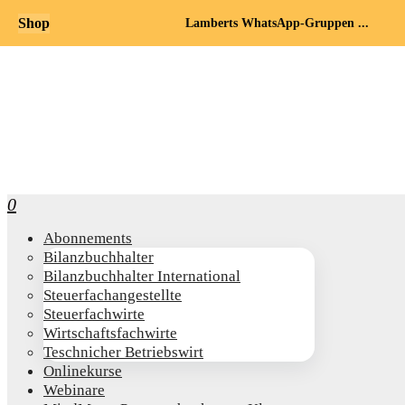
Shop
Lamberts WhatsApp-Gruppen ...
0
Abon­ne­ments
Bilanz­buch­hal­ter
Bilanz­buch­hal­ter International
Steu­er­fach­an­ge­stell­te
Steu­er­fach­wir­te
Wirt­schafts­fach­wir­te
Teschni­cher Betriebswirt
Online­kur­se
Web­i­na­re