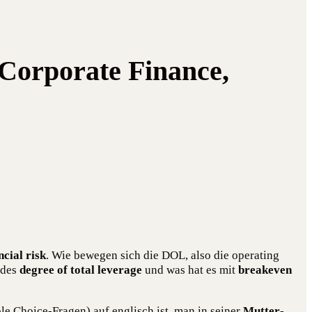
 Corporate Finance,
n­cial risk
. Wie bewe­gen sich die DOL, also die ope­ra­ting
g des
degree of total levera­ge
und was hat es mit
brea­k­e­ven
le Choice-Fra­gen) auf eng­lisch ist, man in sei­ner
Mut­ter­