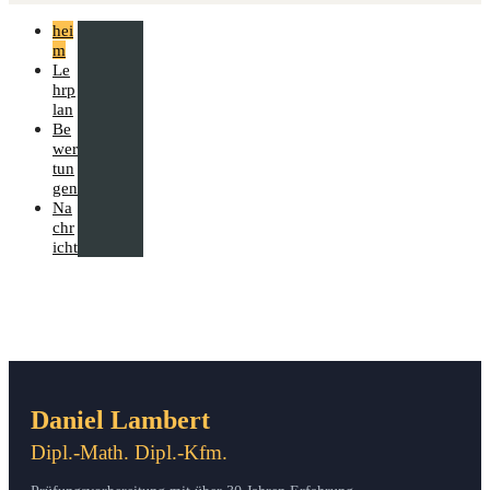
hei
m
Le
hrp
lan
Be
wer
tun
gen
Na
chr
icht
Daniel Lambert
Dipl.-Math. Dipl.-Kfm.