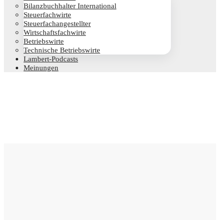
Bilanz­buch­hal­ter International
Steu­er­fach­wir­te
Steu­er­fach­an­ge­stell­ter
Wirt­schafts­fach­wir­te
Betriebs­wir­te
Tech­ni­sche Betriebswirte
Lam­­bert-Pod­­casts
Mei­nun­gen