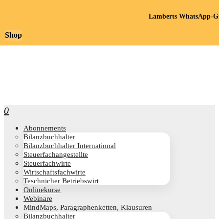
Lamberts WhatsApp-Gr
Shop
0
Abon­ne­ments
Bilanz­buch­hal­ter
Bilanz­buch­hal­ter International
Steu­er­fach­an­ge­stell­te
Steu­er­fach­wir­te
Wirt­schafts­fach­wir­te
Teschni­cher Betriebswirt
Online­kur­se
Web­i­na­re
Mind­Maps, Para­gra­phen­ket­ten, Klausuren
Bilanz­buch­hal­ter