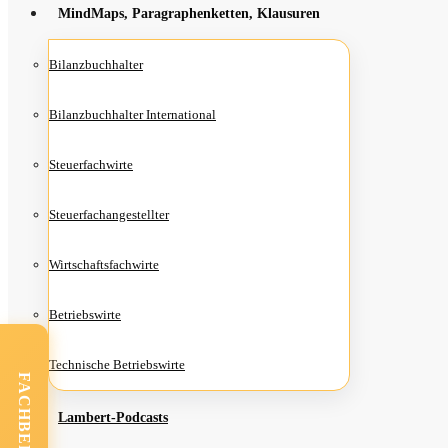
Mind­Maps, Para­gra­phen­ket­ten, Klausuren
Bilanz­buch­hal­ter
Bilanz­buch­hal­ter International
Steu­er­fach­wir­te
Steu­er­fach­an­ge­stell­ter
Wirt­schafts­fach­wir­te
Betriebs­wir­te
Tech­ni­sche Betriebswirte
FACHBEREICHE
Lam­­bert-Pod­­casts