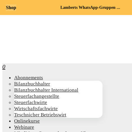
Shop
Lamberts WhatsApp-Gruppen ...
0
Abon­ne­ments
Bilanz­buch­hal­ter
Bilanz­buch­hal­ter International
Steu­er­fach­an­ge­stell­te
Steu­er­fach­wir­te
Wirt­schafts­fach­wir­te
Teschni­cher Betriebswirt
Online­kur­se
Web­i­na­re