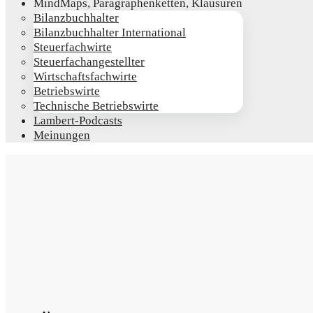
Mind­Maps, Para­gra­phen­ket­ten, Klausuren
Bilanz­buch­hal­ter
Bilanz­buch­hal­ter International
Steu­er­fach­wir­te
Steu­er­fach­an­ge­stell­ter
Wirt­schafts­fach­wir­te
Betriebs­wir­te
Tech­ni­sche Betriebswirte
Lam­­bert-Pod­­casts
Mei­nun­gen