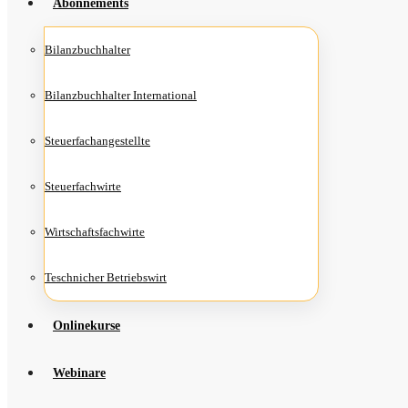
Abon­ne­ments
Bilanz­buch­hal­ter
Bilanz­buch­hal­ter International
Steu­er­fach­an­ge­stell­te
Steu­er­fach­wir­te
Wirt­schafts­fach­wir­te
Teschni­cher Betriebswirt
Online­kur­se
Web­i­na­re