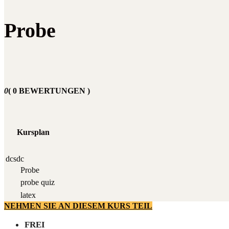
Probe
0
( 0 BEWERTUNGEN )
Kursplan
dcsdc
Pro­be
pro­be quiz
latex
NEHMEN SIE AN DIESEM KURS TEIL
FREI