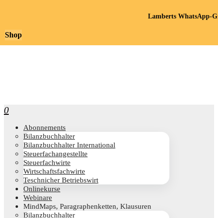
Lamberts WhatsApp-Gr
Shop
0
Abon­ne­ments
Bilanz­buch­hal­ter
Bilanz­buch­hal­ter International
Steu­er­fach­an­ge­stell­te
Steu­er­fach­wir­te
Wirt­schafts­fach­wir­te
Teschni­cher Betriebswirt
Online­kur­se
Web­i­na­re
Mind­Maps, Para­gra­phen­ket­ten, Klausuren
Bilanz­buch­hal­ter