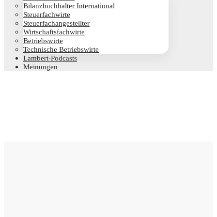
Bilanz­buch­hal­ter International
Steu­er­fach­wir­te
Steu­er­fach­an­ge­stell­ter
Wirt­schafts­fach­wir­te
Betriebs­wir­te
Tech­ni­sche Betriebswirte
Lam­­bert-Pod­­casts
Mei­nun­gen