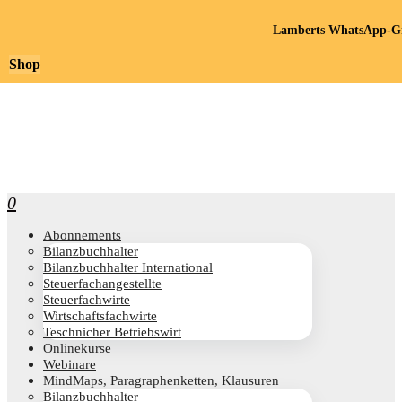
Lamberts WhatsApp-Gr
Shop
0
Abon­ne­ments
Bilanz­buch­hal­ter
Bilanz­buch­hal­ter International
Steu­er­fach­an­ge­stell­te
Steu­er­fach­wir­te
Wirt­schafts­fach­wir­te
Teschni­cher Betriebswirt
Online­kur­se
Web­i­na­re
Mind­Maps, Para­gra­phen­ket­ten, Klausuren
Bilanz­buch­hal­ter