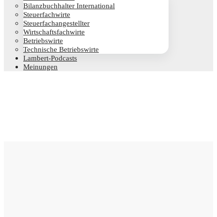
Bilanz­buch­hal­ter International
Steu­er­fach­wir­te
Steu­er­fach­an­ge­stell­ter
Wirt­schafts­fach­wir­te
Betriebs­wir­te
Tech­ni­sche Betriebswirte
Lam­­bert-Pod­­casts
Mei­nun­gen