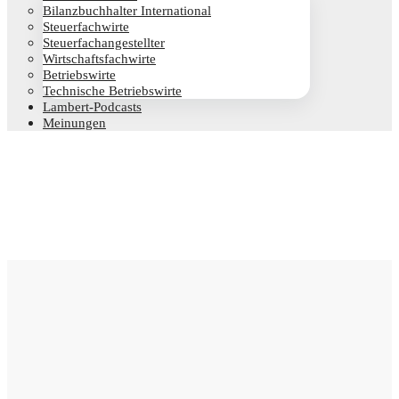
Bilanz­buch­hal­ter International
Steu­er­fach­wir­te
Steu­er­fach­an­ge­stell­ter
Wirt­schafts­fach­wir­te
Betriebs­wir­te
Tech­ni­sche Betriebswirte
Lam­­bert-Pod­­casts
Mei­nun­gen