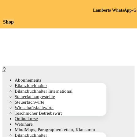
Lamberts WhatsApp-Gr
Shop
0
Abon­ne­ments
Bilanz­buch­hal­ter
Bilanz­buch­hal­ter International
Steu­er­fach­an­ge­stell­te
Steu­er­fach­wir­te
Wirt­schafts­fach­wir­te
Teschni­cher Betriebswirt
Online­kur­se
Web­i­na­re
Mind­Maps, Para­gra­phen­ket­ten, Klausuren
Bilanz­buch­hal­ter