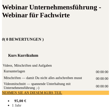
Webinar Unternehmensführung -
Webinar für Fachwirte
0
( 0 BEWERTUNGEN )
Kurs Kurrikulum
Videos, Mitschriften und Aufgaben
Kurs­un­ter­la­gen
00:00:00
Mit­schrif­ten — damit Du nicht alles auf­schrei­ben musst
00:00:00
Video­mit­schnitt — span­nen­de Unter­hal­tung mit
00:00:00
Unternehmensführung ;-)
NEHMEN SIE AN DIESEM KURS TEIL
95,00
€
1 Jahr