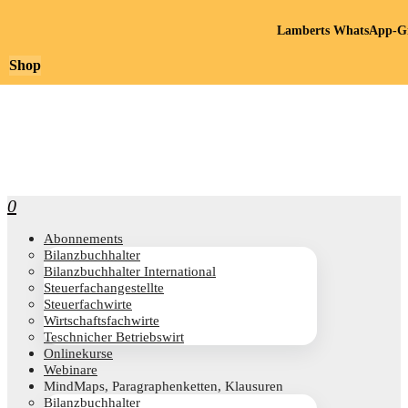
Lamberts WhatsApp-Gr
Shop
0
Abon­ne­ments
Bilanz­buch­hal­ter
Bilanz­buch­hal­ter International
Steu­er­fach­an­ge­stell­te
Steu­er­fach­wir­te
Wirt­schafts­fach­wir­te
Teschni­cher Betriebswirt
Online­kur­se
Web­i­na­re
Mind­Maps, Para­gra­phen­ket­ten, Klausuren
Bilanz­buch­hal­ter