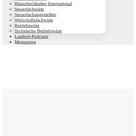
Bilanz­buch­hal­ter International
Steu­er­fach­wir­te
Steu­er­fach­an­ge­stell­ter
Wirt­schafts­fach­wir­te
Betriebs­wir­te
Tech­ni­sche Betriebswirte
Lam­­bert-Pod­­casts
Mei­nun­gen