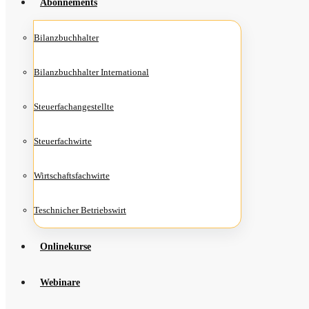
Abon­ne­ments
Bilanz­buch­hal­ter
Bilanz­buch­hal­ter International
Steu­er­fach­an­ge­stell­te
Steu­er­fach­wir­te
Wirt­schafts­fach­wir­te
Teschni­cher Betriebswirt
Online­kur­se
Web­i­na­re