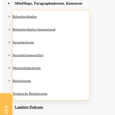
Mind­Maps, Para­gra­phen­ket­ten, Klausuren
Bilanz­buch­hal­ter
Bilanz­buch­hal­ter International
Steu­er­fach­wir­te
Steu­er­fach­an­ge­stell­ter
Wirt­schafts­fach­wir­te
Betriebs­wir­te
Tech­ni­sche Betriebswirte
Lam­­bert-Pod­­casts