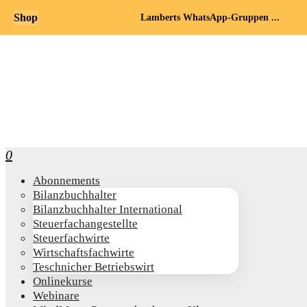
Shop
Lamberts WhatsApp-Gruppen ...
0
Abon­ne­ments
Bilanz­buch­hal­ter
Bilanz­buch­hal­ter International
Steu­er­fach­an­ge­stell­te
Steu­er­fach­wir­te
Wirt­schafts­fach­wir­te
Teschni­cher Betriebswirt
Online­kur­se
Web­i­na­re