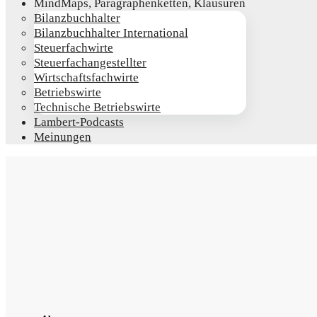
Mind­Maps, Para­gra­phen­ket­ten, Klausuren
Bilanz­buch­hal­ter
Bilanz­buch­hal­ter International
Steu­er­fach­wir­te
Steu­er­fach­an­ge­stell­ter
Wirt­schafts­fach­wir­te
Betriebs­wir­te
Tech­ni­sche Betriebswirte
Lam­­bert-Pod­­casts
Mei­nun­gen