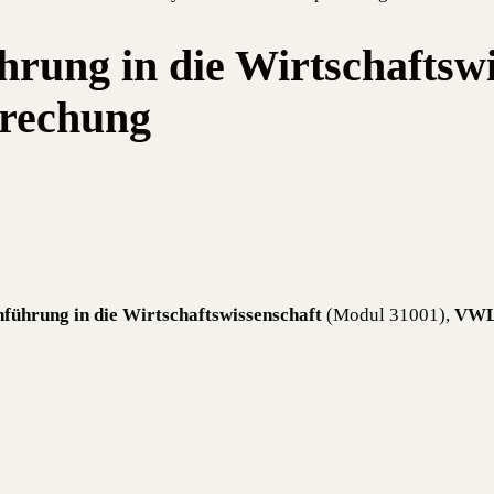
hrung in die Wirtschaftsw
rechung
­füh­rung in die Wirt­schafts­wis­sen­schaft
(Modul 31001),
VWL