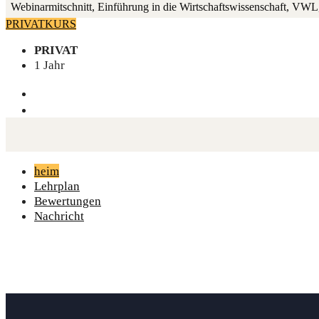
Web­i­n­ar­mit­schnitt, Ein­füh­rung in die Wirt­schafts­wis­sen­schaft
PRIVATKURS
PRIVAT
1 Jahr
heim
Lehrplan
Bewertungen
Nachricht