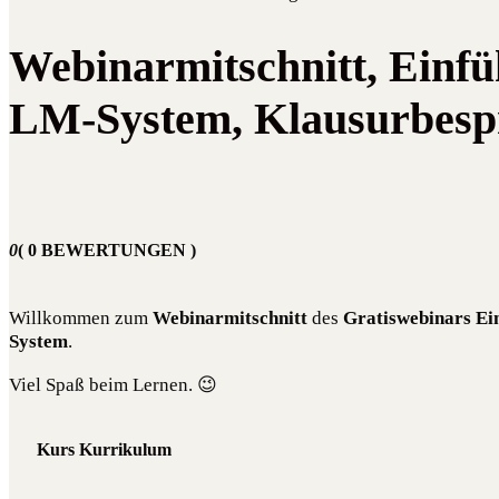
Webinarmitschnitt, Einfü
LM-System, Klausurbesp
0
( 0 BEWERTUNGEN )
Will­kom­men zum
Web­i­n­ar­mit­schnitt
des
Gra­tis­web­i­nars
Ein
Sys­tem
.
Viel Spaß beim Lernen. 😉
Kurs Kurrikulum