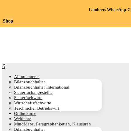
Lamberts WhatsApp-Gr
Shop
0
Abon­ne­ments
Bilanz­buch­hal­ter
Bilanz­buch­hal­ter International
Steu­er­fach­an­ge­stell­te
Steu­er­fach­wir­te
Wirt­schafts­fach­wir­te
Teschni­cher Betriebswirt
Online­kur­se
Web­i­na­re
Mind­Maps, Para­gra­phen­ket­ten, Klausuren
Bilanz­buch­hal­ter