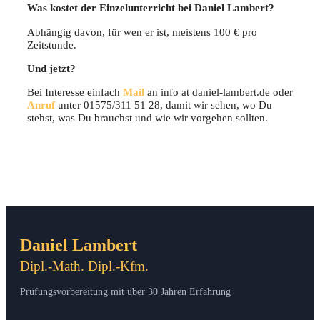
Was kos­tet der Ein­zel­un­ter­richt bei Dani­el Lambert?
Abhän­gig davon, für wen er ist, meis­tens 100 € pro
Zeitstunde.
Und jetzt?
Bei Inter­es­se ein­fach
Mail
an info at daniel-lambert.de oder
Anruf
unter 01575/311 51 28, damit wir sehen, wo Du
stehst, was Du brauchst und wie wir vor­ge­hen sollten.
Daniel Lambert
Dipl.-Math. Dipl.-Kfm.
Prüfungsvorbereitung mit über 30 Jahren Erfahrung