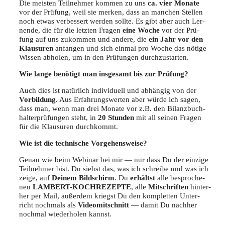
Die meis­ten Teil­neh­mer kom­men zu uns
ca. vier Mona­te
vor der Prü­fung, weil sie mer­ken, dass an man­chen Stel­len
noch etwas ver­bes­sert wer­den soll­te. Es gibt aber auch Ler­
nen­de, die für die letz­ten Fra­gen
eine Woche
vor der Prü­
fung auf uns zukom­men und ande­re, die
ein Jahr vor den
Klau­su­ren
anfan­gen und sich ein­mal pro Woche das nöti­ge
Wis­sen abho­len, um in den Prü­fun­gen durchzustarten.
Wie lan­ge benö­tigt man ins­ge­samt bis zur Prüfung?
Auch dies ist natür­lich indi­vi­du­ell und abhän­gig von der
Vor­bil­dung
. Aus Erfah­rungs­wer­ten aber wür­de ich sagen,
dass man, wenn man drei Mona­te vor z.B. den Bilanz­buch­
hal­ter­prü­fun­gen steht, in
20 Stun­den
mit all sei­nen Fra­gen
für die Klau­su­ren durchkommt.
Wie ist die tech­ni­sche Vorgehensweise?
Genau wie beim Web­i­nar bei mir — nur dass Du der ein­zi­ge
Teil­neh­mer bist. Du siehst das, was ich schrei­be und was ich
zei­ge, auf
Dei­nem Bild­schirm
. Du
erhältst
alle bespro­che­
nen
LAMBERT-KOCHREZEPTE
, alle
Mit­schrif­ten
hin­ter­
her per Mail, außer­dem kriegst Du den kom­plet­ten Unter­
richt noch­mals als
Video­mit­schnitt
— damit Du nach­her
noch­mal wie­der­ho­len kannst.