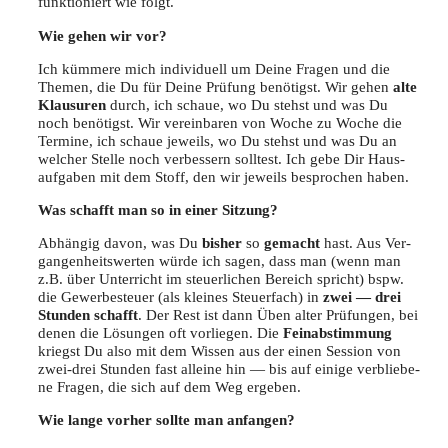
funk­tio­niert wie folgt.
Wie gehen wir vor?
Ich küm­me­re mich indi­vi­du­ell um Dei­ne Fra­gen und die
The­men, die Du für Dei­ne Prü­fung benö­tigst. Wir gehen
alte
Klau­su­ren
durch, ich schaue, wo Du stehst und was Du
noch benö­tigst. Wir ver­ein­ba­ren von Woche zu Woche die
Ter­mi­ne, ich schaue jeweils, wo Du stehst und was Du an
wel­cher Stel­le noch ver­bes­sern soll­test. Ich gebe Dir Haus­
auf­ga­ben mit dem Stoff, den wir jeweils bespro­chen haben.
Was schafft man so in einer Sitzung?
Abhän­gig davon, was Du
bis­her
so
gemacht
hast. Aus Ver­
gan­gen­heits­wer­ten wür­de ich sagen, dass man (wenn man
z.B. über Unter­richt im steu­er­li­chen Bereich spricht) bspw.
die Gewer­be­steu­er (als klei­nes Steu­er­fach) in
zwei — drei
Stun­den schafft
. Der Rest ist dann Üben alter Prü­fun­gen, bei
denen die Lösun­gen oft vor­lie­gen. Die
Fein­ab­stim­mung
kriegst Du also mit dem Wis­sen aus der einen Ses­si­on von
zwei-drei Stun­den fast allei­ne hin — bis auf eini­ge ver­blie­be­
ne Fra­gen, die sich auf dem Weg ergeben.
Wie lan­ge vor­her soll­te man anfangen?