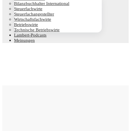
Bilanz­buch­hal­ter International
Steu­er­fach­wir­te
Steu­er­fach­an­ge­stell­ter
Wirt­schafts­fach­wir­te
Betriebs­wir­te
Tech­ni­sche Betriebswirte
Lam­­bert-Pod­­casts
Mei­nun­gen