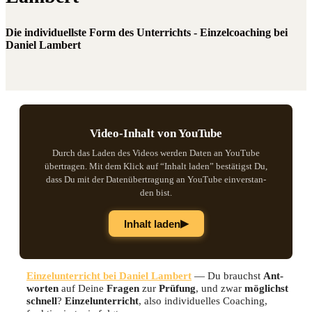
Die individuellste Form des Unterrichts - Einzelcoaching bei
Daniel Lambert
Video-Inhalt von YouTube
Durch das Laden des Vide­os wer­den Daten an You­Tube
über­tra­gen. Mit dem Klick auf “Inhalt laden” bestä­tigst Du,
dass Du mit der Daten­über­tra­gung an You­Tube ein­ver­stan­
den bist.
▶
Inhalt laden
Ein­zel­un­ter­richt bei Dani­el Lam­bert
— Du brauchst
Ant­
wor­ten
auf Dei­ne
Fra­gen
zur
Prü­fung
, und zwar
mög­lichst
schnell
?
Ein­zel­un­ter­richt
, also indi­vi­du­el­les Coa­ching,