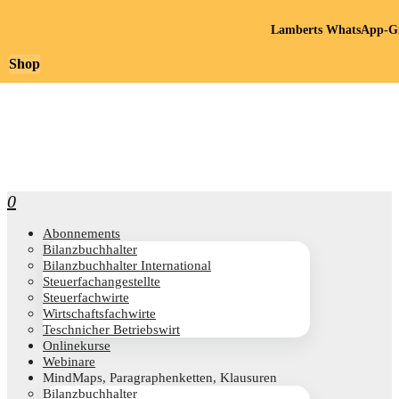
Lamberts WhatsApp-Gr
Shop
0
Abon­ne­ments
Bilanz­buch­hal­ter
Bilanz­buch­hal­ter International
Steu­er­fach­an­ge­stell­te
Steu­er­fach­wir­te
Wirt­schafts­fach­wir­te
Teschni­cher Betriebswirt
Online­kur­se
Web­i­na­re
Mind­Maps, Para­gra­phen­ket­ten, Klausuren
Bilanz­buch­hal­ter