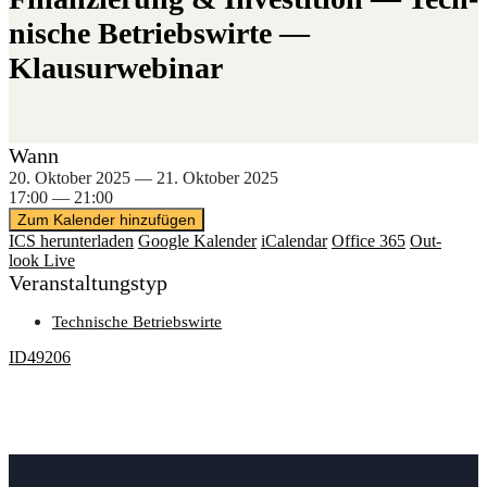
ni­sche Betriebs­wir­te —
Klausurwebinar
Wann
20. Okto­ber 2025 — 21. Okto­ber 2025
17:00 — 21:00
Zum Kalender hinzufügen
ICS her­un­ter­la­den
Goog­le Kalender
iCal­en­dar
Office 365
Out­
look Live
Ver­an­stal­tungs­typ
Tech­ni­sche Betriebswirte
ID49206