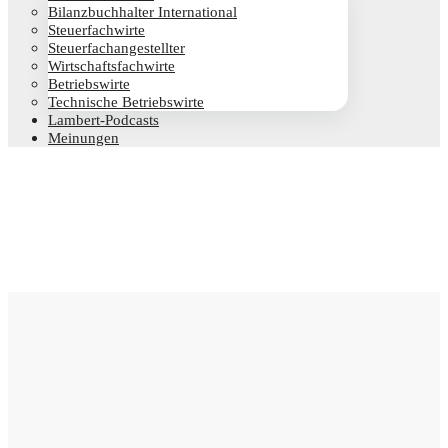
Bilanz­buch­hal­ter International
Steu­er­fach­wir­te
Steu­er­fach­an­ge­stell­ter
Wirt­schafts­fach­wir­te
Betriebs­wir­te
Tech­ni­sche Betriebswirte
Lam­­bert-Pod­­casts
Mei­nun­gen